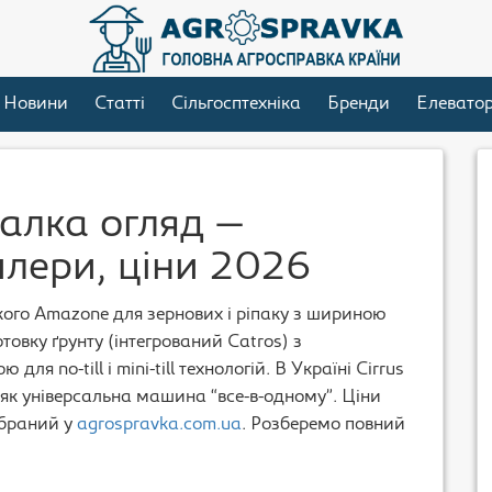
Новини
Статті
Сільгосптехніка
Бренди
Елевато
валка огляд —
илери, ціни 2026
кого Amazone для зернових і ріпаку з шириною
отовку ґрунту (інтегрований Catros) з
ля no-till і mini-till технологій. В Україні Cirrus
як універсальна машина “все-в-одному”. Ціни
ібраний у
agrospravka.com.ua
. Розберемо повний