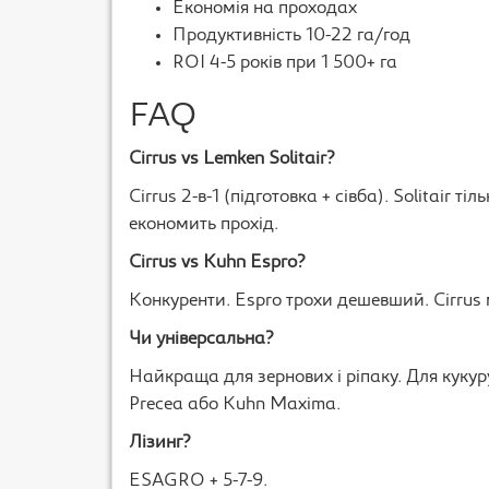
Економія на проходах
Продуктивність 10-22 га/год
ROI 4-5 років при 1 500+ га
FAQ
Cirrus vs Lemken Solitair?
Cirrus 2-в-1 (підготовка + сівба). Solitair т
економить прохід.
Cirrus vs Kuhn Espro?
Конкуренти. Espro трохи дешевший. Cirrus 
Чи універсальна?
Найкраща для зернових і ріпаку. Для куку
Precea або Kuhn Maxima.
Лізинг?
ESAGRO + 5-7-9.