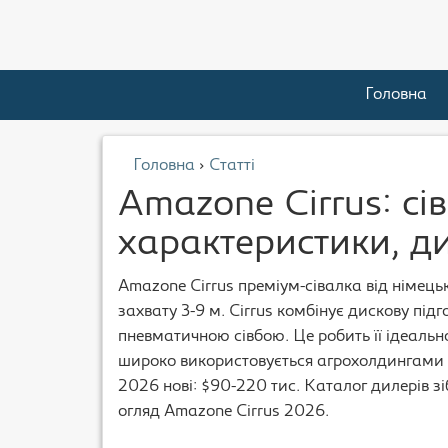
Головна
Головна
›
Статті
Amazone Cirrus: сі
характеристики, д
Amazone Cirrus преміум-сівалка від німець
захвату 3-9 м. Cirrus комбінує дискову підг
пневматичною сівбою. Це робить її ідеальною д
широко використовується агрохолдингами 
2026 нові: $90-220 тис. Каталог дилерів з
огляд Amazone Cirrus 2026.