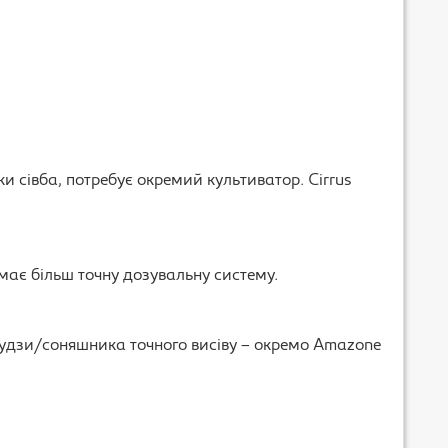
ільки сівба, потребує окремий культиватор. Cirrus
має більш точну дозувальну систему.
рудзи/соняшника точного висіву – окремо Amazone