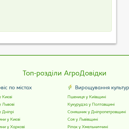
Топ-розділи АгроДовідки
віс по містах
Вирощування культу
 Києві
Пшениця у Київщині
у Львові
Кукурудза у Полтавщині
 Дніпрі
Соняшник у Дніпропетровщині
ни у Києві
Соя у Львівщині
ини у Харкові
Ріпак у Хмельниччині