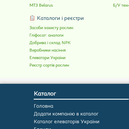
МТЗ Belarus
Б/У техн
Каталоги і реєстри
Засоби захисту рослин
Гліфосат: аналоги
Добрива і склад NPK
Виробники насіння
Елеватори України
Реєстр сортів рослин
Каталог
Головна
Додати компанію в каталог
Каталог елеваторів України