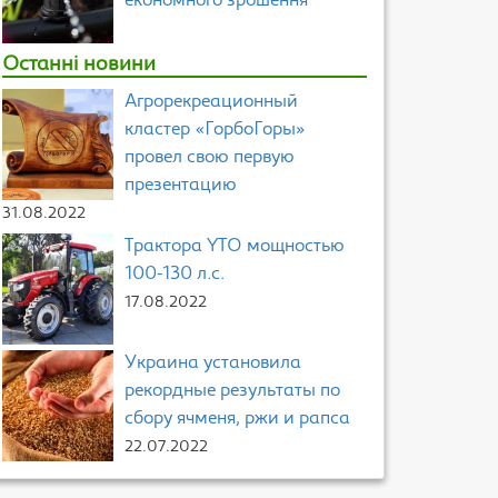
економного зрошення
Останні новини
Агрорекреационный
кластер «ГорбоГоры»
провел свою первую
презентацию
31.08.2022
Трактора YTO мощностью
100-130 л.с.
17.08.2022
Украина установила
рекордные результаты по
сбору ячменя, ржи и рапса
22.07.2022