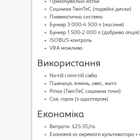
Прикочувальні катки
Сошники TwinTeC (подвійні диски)
Пневматична система
Бункер 3 000-4 500 л (насіння)
Бункер 1 500-2 000 л (добрива опція)
ISOBUS контроль
VRA можливо
Використання
No-till і mini-till сівба
Пшениця, ячмінь, овес, жито
Ріпак (TwinTeC сошники точні)
Соя, горох (з адаптером)
Економіка
Витрати: $25-35/га
Економія vs окремого культиватора + 