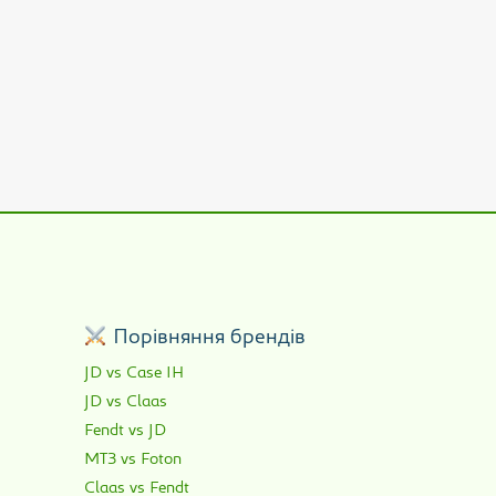
р
Порівняння брендів
JD vs Case IH
JD vs Claas
Fendt vs JD
МТЗ vs Foton
Claas vs Fendt