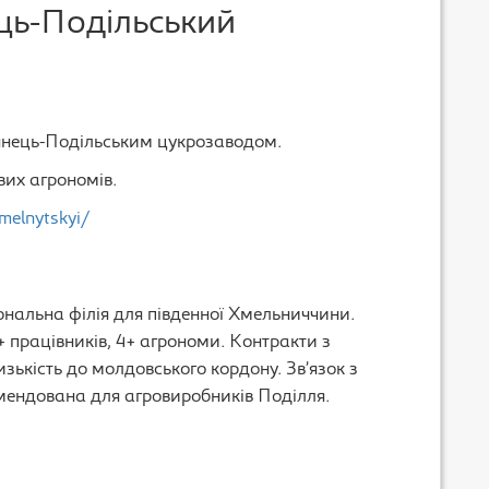
ць-Подільський
янець-Подільським цукрозаводом.
вих агрономів.
elnytskyi/
нальна філія для південної Хмельниччини.
5+ працівників, 4+ агрономи. Контракти з
ькість до молдовського кордону. Зв’язок з
ендована для агровиробників Поділля.