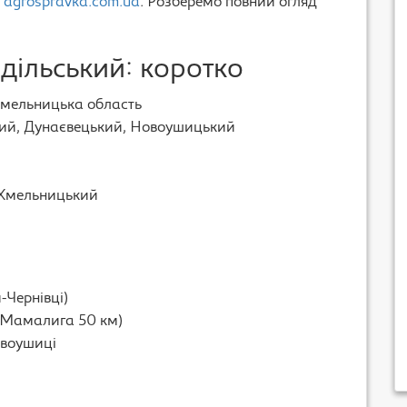
у
agrospravka.com.ua
. Розберемо повний огляд
дільський: коротко
Хмельницька область
кий, Дунаєвецький, Новоушицький
 Хмельницький
-Чернівці)
 (Мамалига 50 км)
овоушиці