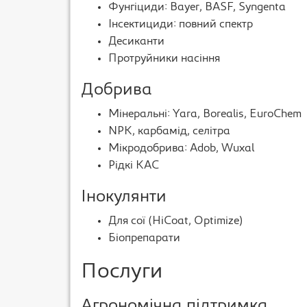
Фунгіциди: Bayer, BASF, Syngenta
Інсектициди: повний спектр
Десиканти
Протруйники насіння
Добрива
Мінеральні: Yara, Borealis, EuroChem
NPK, карбамід, селітра
Мікродобрива: Adob, Wuxal
Рідкі КАС
Інокулянти
Для сої (HiCoat, Optimize)
Біопрепарати
Послуги
Агрономічна підтримка