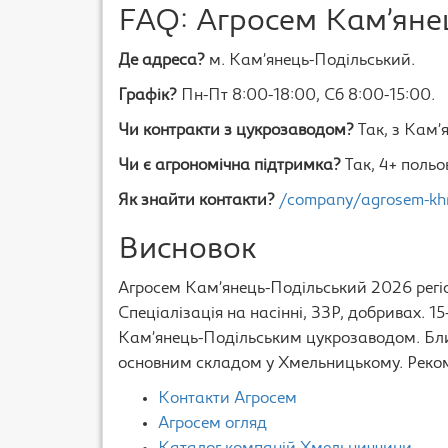
FAQ: Агросем Кам’яне
Де адреса?
м. Кам’янець-Подільський.
Графік?
Пн-Пт 8:00-18:00, Сб 8:00-15:00.
Чи контракти з цукрозаводом?
Так, з Кам’
Чи є агрономічна підтримка?
Так, 4+ польо
Як знайти контакти?
/company/agrosem-khm
Висновок
Агросем Кам’янець-Подільський 2026 регіо
Спеціалізація на насінні, ЗЗР, добривах. 1
Кам’янець-Подільським цукрозаводом. Близ
основним складом у Хмельницькому. Реком
Контакти Агросем
Агросем огляд