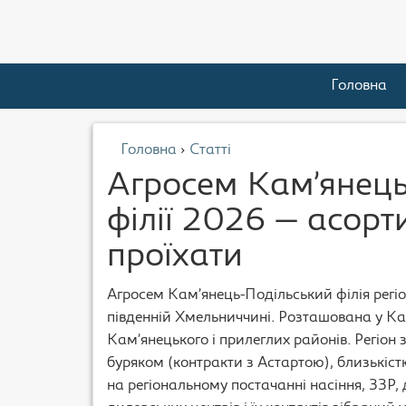
Головна
Головна
›
Статті
Агросем Кам’янець
філії 2026 — асорт
проїхати
Агросем Кам’янець-Подільський філія регіо
південній Хмельниччині. Розташована у Ка
Кам’янецького і прилеглих районів. Регіо
буряком (контракти з Астартою), близькіст
на регіональному постачанні насіння, ЗЗР,