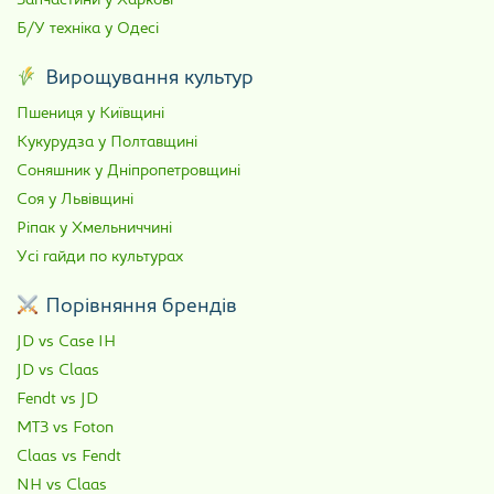
Запчастини у Харкові
Б/У техніка у Одесі
Вирощування культур
Пшениця у Київщині
Кукурудза у Полтавщині
Соняшник у Дніпропетровщині
Соя у Львівщині
Ріпак у Хмельниччині
Усі гайди по культурах
Порівняння брендів
JD vs Case IH
JD vs Claas
Fendt vs JD
МТЗ vs Foton
Claas vs Fendt
NH vs Claas