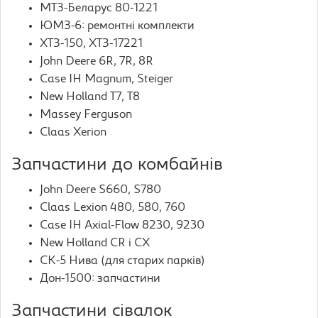
МТЗ-Беларус 80-1221
ЮМЗ-6: ремонтні комплекти
ХТЗ-150, ХТЗ-17221
John Deere 6R, 7R, 8R
Case IH Magnum, Steiger
New Holland T7, T8
Massey Ferguson
Claas Xerion
Запчастини до комбайнів
John Deere S660, S780
Claas Lexion 480, 580, 760
Case IH Axial-Flow 8230, 9230
New Holland CR і CX
СК-5 Нива (для старих парків)
Дон-1500: запчастини
Запчастини сівалок