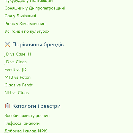
Кукурудза у Полтавщині
Соняшник у Дніпропетровщині
Соя у Львівщині
Ріпак у Хмельниччині
Усі гайди по культурах
Порівняння брендів
JD vs Case IH
JD vs Claas
Fendt vs JD
МТЗ vs Foton
Claas vs Fendt
NH vs Claas
Каталоги і реєстри
Засоби захисту рослин
Гліфосат: аналоги
Добрива і склад NPK