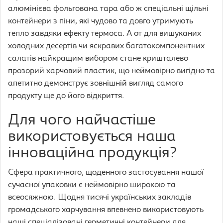
алюмінієва фольгована тара або ж спеціальні щільні
контейнери з піни, які чудово та довго утримують
тепло завдяки ефекту термоса. А от для вишуканих
холодних десертів чи яскравих багатокомпонентних
салатів найкращим вибором стане кришталево
прозорий харчовий пластик, що неймовірно вигідно та
апетитно демонструє зовнішній вигляд самого
продукту ще до його відкриття.
Для чого найчастіше
використовується наша
інноваційна продукція?
Сфера практичного, щоденного застосування нашої
сучасної упаковки є неймовірно широкою та
всеосяжною. Щодня тисячі українських закладів
громадського харчування впевнено використовують
наші спеціалізовані герметичні контейнери для