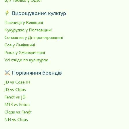
Б/У техніка у Одесі
Вирощування культур
Пшениця у Київщині
Кукурудза у Полтавщині
Соняшник у Дніпропетровщині
Соя у Львівщині
Ріпак у Хмельниччині
Усі гайди по культурах
Порівняння брендів
JD vs Case IH
JD vs Claas
Fendt vs JD
МТЗ vs Foton
Claas vs Fendt
NH vs Claas