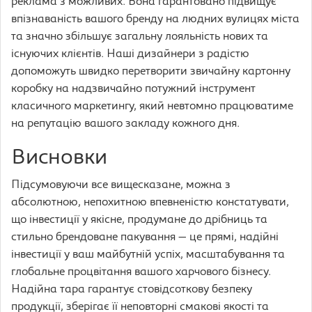
реклама з можливих. Вона гарантовано підвищує
впізнаваність вашого бренду на людних вулицях міста
та значно збільшує загальну лояльність нових та
існуючих клієнтів. Наші дизайнери з радістю
допоможуть швидко перетворити звичайну картонну
коробку на надзвичайно потужний інструмент
класичного маркетингу, який невтомно працюватиме
на репутацію вашого закладу кожного дня.
Висновки
Підсумовуючи все вищесказане, можна з
абсолютною, непохитною впевненістю констатувати,
що інвестиції у якісне, продумане до дрібниць та
стильно брендоване пакування — це прямі, надійні
інвестиції у ваш майбутній успіх, масштабування та
глобальне процвітання вашого харчового бізнесу.
Надійна тара гарантує стовідсоткову безпеку
продукції, зберігає її неповторні смакові якості та