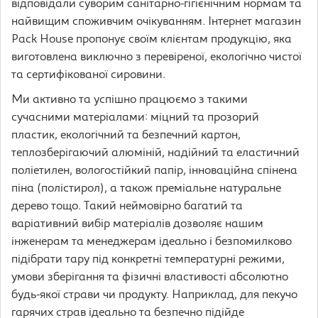
відповідали суворим санітарно-гігієнічним нормам та
найвищим споживчим очікуванням. Інтернет магазин
Pack House пропонує своїм клієнтам продукцію, яка
виготовлена виключно з перевіреної, екологічно чистої
та сертифікованої сировини.
Ми активно та успішно працюємо з такими
сучасними матеріалами: міцний та прозорий
пластик, екологічний та безпечний картон,
теплозберігаючий алюміній, надійний та еластичний
поліетилен, вологостійкий папір, інноваційна спінена
піна (полістирол), а також преміальне натуральне
дерево тощо. Такий неймовірно багатий та
варіативний вибір матеріалів дозволяє нашим
інженерам та менеджерам ідеально і безпомилково
підібрати тару під конкретні температурні режими,
умови зберігання та фізичні властивості абсолютно
будь-якої страви чи продукту. Наприклад, для пекучо
гарячих страв ідеально та безпечно підійде