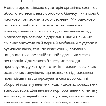
Наша широка цільова аудиторія органічно охоплює
абсолютно весь спектр сучасного бізнесу, який хоча б
частково пов’язаний із харчуванням. Ми однаково
пильно, з глибокою повагою та величезною
відповідальністю ставимося до замовлень як від
молодого приватного підприємця, який тільки-но
сміливо запустив свій перший мобільний фудтрак із
вуличною їжею, так і до величезних, потужних
національних компаній чи найвідоміших мереж
ресторанів. Для малого бізнесу ми завжди
пропонуємо дуже гнучкі та вигідні умови невеликих
роздрібних закупівель, що дозволяє підприємцям-
початківцям не заморожувати свої дорогоцінні
оборотні кошти у великих, надлишкових складських
запасах тари. Для великих корпоративних клієнтів у
нас завжди передбачені спеціальні, максимально
знижені оптові ціни та безперебійні, гарантовані