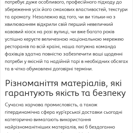
потребує дуже особливого, професійного підходу до
збереження усіх його смакових властивостей, текстури
та аромату. Незалежно від того, чи ви тільки-но з
хвилюванням відкрили свій перший невеличкий
кавовий кіоск на розі вулиці, чи вже багато років
успішно керуєте величезною національною мережею
ресторанів по всій країні, наша потужна команда
фахівців здатна повністю забезпечити ваші щоденні
потреби у якісній та надійній тарі в необхідних обсягах
та в чітко обумовлені договірні терміни.
Різноманіття матеріалів, які
гарантують якість та безпеку
Сучасна харчова промисловість, а також
гіпердинамічна сфера кур’єрської доставки сьогодні
категорично вимагають використання
найрізноманітніших матеріалів, які б бездоганно