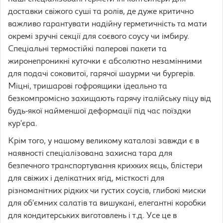
доставки свіжого суші та ролів, де дуже критично
важливо гарантувати надійну герметичність та мати
окремі зручні секції для соєвого соусу чи імбиру.
Спеціальні термостійкі паперові пакети та
жиронепроникні куточки є абсолютно незамінними
для подачі соковитої, гарячої шаурми чи бургерів.
Міцні, тришарові гофроящики ідеально та
безкомпромісно захищають гарячу італійську піцу від
будь-якої найменшої деформації під час поїздки
кур’єра.
Крім того, у нашому великому каталозі завжди є в
наявності спеціалізована захисна тара для
безпечного транспортування крихких яєць, блістери
для свіжих і делікатних ягід, місткості для
різноманітних рідких чи густих соусів, глибокі миски
для об’ємних салатів та вишукані, елегантні коробки
для кондитерських виготовлень і т.д. Усе це в