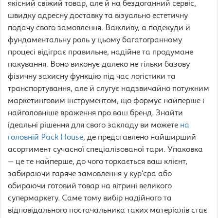
якісний свіжий товар, але й на бездоганний сервіс,
швидку адресну доставку та візуально естетичну
подачу свого замовлення. Важливу, а подекуди й
фундаментальну роль у цьому багатогранному
процесі відіграє правильне, надійне та продумане
пакування. Воно виконує далеко не тільки базову
фізичну захисну функцію під час логістики та
транспортування, але й слугує надзвичайно потужним
маркетинговим інструментом, що формує найперше і
найголовніше враження про ваш бренд. Знайти
ідеальні рішення для свого закладу ви можете
на
головній Pack House
, де представлено найширший
асортимент сучасної спеціалізованої тари. Упаковка
— це те найперше, до чого торкається ваш клієнт,
забираючи гаряче замовлення у кур’єра або
обираючи готовий товар на вітрині великого
супермаркету. Саме тому вибір надійного та
відповідального постачальника таких матеріалів стає