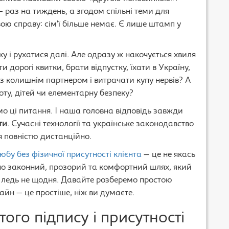
 раз на тиждень, а згодом спільні теми для
ою справу: сім’ї більше немає. Є лише штамп у
у і рухатися далі. Але одразу ж накочується хвиля
 дорогі квитки, брати відпустку, їхати в Україну,
 з колишнім партнером і витрачати купу нервів? А
ту, дітей чи елементарну безпеку?
мо ці питання. І наша головна відповідь завжди
ти
. Сучасні технології та українське законодавство
 повністю дистанційно.
бу без фізичної присутності клієнта
— це не якась
но законний, прозорий та комфортний шлях, який
ледь не щодня. Давайте розберемо простою
айн — це простіше, ніж ви думаєте.
ого підпису і присутності