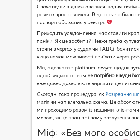
Спочатку ви зідзвонювалися щодня, потім —
розмов просто зникли. Відстань зробила св
паспорті або запис у реєстрі.
Приходить усвідомлення: час ставити крапк
паніки. Як це зробити? Невже треба купувати
стояти в чергах у судах чи РАЦСі, бачитися
якщо немає можливості приїхати через робо
Ми, адвокати з platinum-lawyer, щодня чує
одна: видихніть, вам
не потрібно нікуди їха
вже давно дозволяють вирішити це питання
Сьогодні така процедура, як
Розірвання шлю
магія чи напівлегальна схема. Це абсолют
ми проходимо разом із нашими клієнтами 
мовою, як це працює і чому розлучення онл
Міф: «Без мого особист