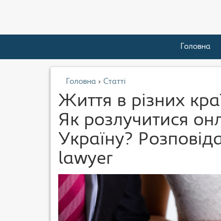
Головна
Головна
›
Статті
Життя в різних кра
Як розлучитися он
Україну? Розповіда
lawyer