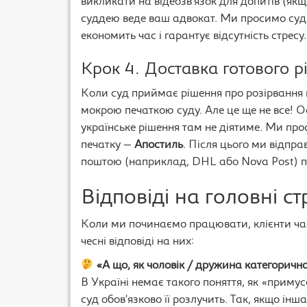
викликати на відеозв’язок для допитів (якщ
суддею веде ваш адвокат. Ми просимо суд 
економить час і гарантує відсутність стресу.
Крок 4. Доставка готового 
Коли суд приймає рішення про розірвання 
мокрою печаткою суду. Але це ще не все! О
українське рішення там не діятиме. Ми пр
печатку —
Апостиль
. Після цього ми відп
поштою (наприклад, DHL або Nova Post) пря
Відповіді на головні ст
Коли ми починаємо працювати, клієнти част
чесні відповіді на них:
«А що, як чоловік / дружина категоричн
В Україні немає такого поняття, як «прим
суд обов’язково її розлучить. Так, якщо ін