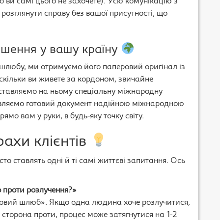
о ви самі цього не захочете). Усю комунікацію з
розглянути справу без вашої присутності, що
рішення у вашу країну
шлюбу, ми отримуємо його паперовий оригінал із
скільки ви живете за кордоном, звичайне
оставляємо на ньому спеціальну міжнародну
равляємо готовий документ надійною міжнародною
мо вам у руки, в будь-яку точку світу.
рахи клієнтів
о ставлять одні й ті самі життєві запитання. Ось
о проти розлучення?»
усовий шлюб». Якщо одна людина хоче розлучитися,
ша сторона проти, процес може затягнутися на 1-2