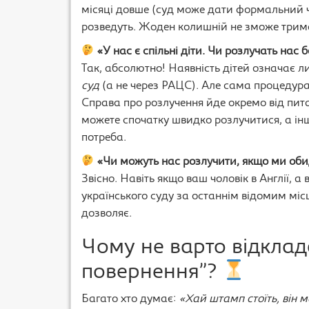
місяці довше (суд може дати формальний ч
розведуть. Жоден колишній не зможе трима
«У нас є спільні діти. Чи розлучать нас 
Так, абсолютно! Наявність дітей означає 
суд
(а не через РАЦС). Але сама процедур
Справа про розлучення йде окремо від пит
можете спочатку швидко розлучитися, а інш
потреба.
«Чи можуть нас розлучити, якщо ми об
Звісно. Навіть якщо ваш чоловік в Англії, 
українського суду за останнім відомим місц
дозволяє.
Чому не варто відклад
повернення”?
Багато хто думає:
«Хай штамп стоїть, він м