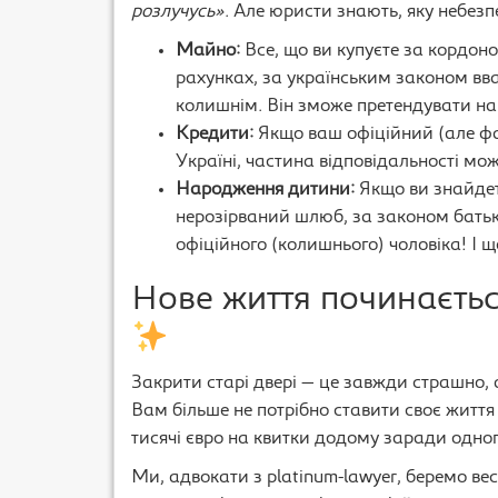
розлучусь»
. Але юристи знають, яку небезп
Майно:
Все, що ви купуєте за кордон
рахунках, за українським законом
колишнім. Він зможе претендувати н
Кредити:
Якщо ваш офіційний (але фа
Україні, частина відповідальності мож
Народження дитини:
Якщо ви знайдет
нерозірваний шлюб, за законом бать
офіційного (колишнього) чоловіка! І щ
Нове життя починаєтьс
Закрити старі двері — це завжди страшно, а
Вам більше не потрібно ставити своє життя
тисячі євро на квитки додому заради одног
Ми, адвокати з platinum-lawyer, беремо вес