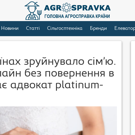
Новини
Статті
Сільгосптехніка
Бренди
Елевато
їнах зруйнувало сім’ю.
лайн без повернення в
є адвокат platinum-