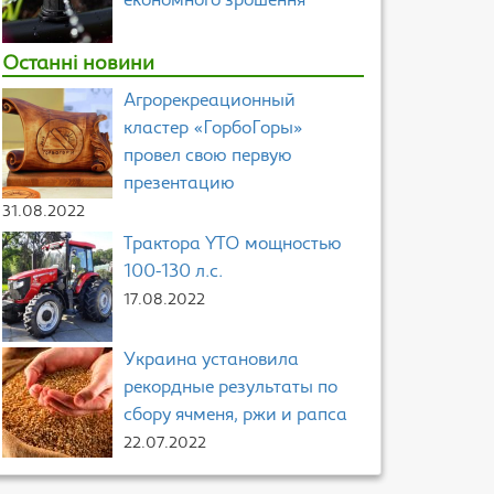
економного зрошення
Останні новини
Агрорекреационный
кластер «ГорбоГоры»
провел свою первую
презентацию
31.08.2022
Трактора YTO мощностью
100-130 л.с.
17.08.2022
Украина установила
рекордные результаты по
сбору ячменя, ржи и рапса
22.07.2022