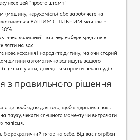
еку несе цей “просто штамп”:
ом (машину, нерухомість) або заробляєте на
 вважатиметься ВАШИМ СПІЛЬНИМ майном з
а 50%.
ктично колишній) партнер набере кредитів в
е лягти на вас.
е нове кохання і народите дитину, маючи старий
ком дитини автоматично запишуть вашого
об це скасувати, доведеться пройти пекло судів.
я з правильного рішення
ле це необхідно для того, щоб відкрилися нові.
 на паузу, чекати слушного моменту чи витрачати
о папірця.
ь бюрократичний тягар на себе. Від вас потрібен