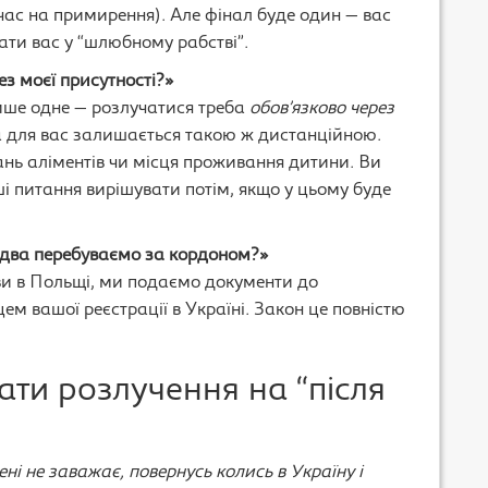
ас на примирення). Але фінал буде один — вас
ти вас у “шлюбному рабстві”.
без моєї присутності?»
лише одне — розлучатися треба
обов’язково через
а для вас залишається такою ж дистанційною.
ань аліментів чи місця проживання дитини. Ви
і питання вирішувати потім, якщо у цьому буде
идва перебуваємо за кордоном?»
а ви в Польщі, ми подаємо документи до
ем вашої реєстрації в Україні. Закон це повністю
ати розлучення на “після
ені не заважає, повернусь колись в Україну і