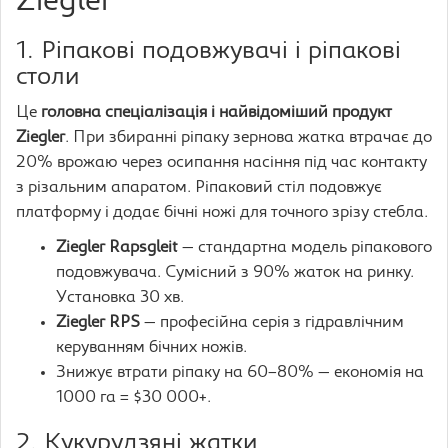
Ziegler
1. Ріпакові подовжувачі і ріпакові
столи
Це
головна спеціалізація і найвідоміший продукт
Ziegler
. При збиранні ріпаку зернова жатка втрачає до
20% врожаю через осипання насіння під час контакту
з різальним апаратом. Ріпаковий стіл подовжує
платформу і додає бічні ножі для точного зрізу стебла.
Ziegler Rapsgleit
— стандартна модель ріпакового
подовжувача. Сумісний з 90% жаток на ринку.
Установка 30 хв.
Ziegler RPS
— професійна серія з гідравлічним
керуванням бічних ножів.
Знижує втрати ріпаку на 60–80% — економія на
1000 га = $30 000+.
2. Кукурудзяні жатки