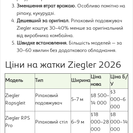
Зменшення втрат врожаю.
Особливо помітно на
ріпаку, кукурудзі.
Дешевший за оригінал.
Ріпаковий подовжувач
Ziegler коштує 30–40% менше за оригінальний
від виробника комбайна.
Швидке встановлення.
Більшість моделей — за
30–60 хвилин без додаткового обладнання.
Ціни на жатки Ziegler 2026
Ціна
Ціна Б/
Модель
Тип
Ширина
нова
У
$3
Ziegler
Ріпаковий
$8 500–
5–7 м
000–6
Rapsgleit
подовжувач
14 000
000
$18
$8
Ziegler RPS
Ріпаковий стіл
6–9 м
000–28
000–14
Pro
000
000