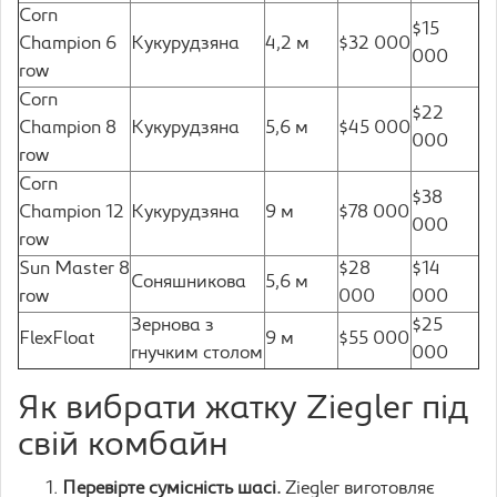
Corn
$15
Champion 6
Кукурудзяна
4,2 м
$32 000
000
row
Corn
$22
Champion 8
Кукурудзяна
5,6 м
$45 000
000
row
Corn
$38
Champion 12
Кукурудзяна
9 м
$78 000
000
row
Sun Master 8
$28
$14
Соняшникова
5,6 м
row
000
000
Зернова з
$25
FlexFloat
9 м
$55 000
гнучким столом
000
Як вибрати жатку Ziegler під
свій комбайн
Перевірте сумісність шасі.
Ziegler виготовляє