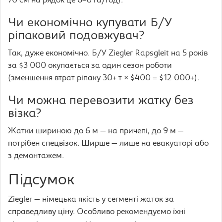
70 см на рядок це 6–8 га/год).
Чи економічно купувати Б/У
ріпаковий подовжувач?
Так, дуже економічно. Б/У Ziegler Rapsgleit на 5 років
за $3 000 окупається за один сезон роботи
(зменшення втрат ріпаку 30+ т × $400 = $12 000+).
Чи можна перевозити жатку без
візка?
Жатки шириною до 6 м — на причепі, до 9 м —
потрібен спецвізок. Ширше — лише на евакуаторі або
з демонтажем.
Підсумок
Ziegler — німецька якість у сегменті жаток за
справедливу ціну. Особливо рекомендуємо їхні