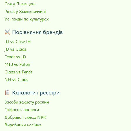
Соя у Львівщині
Ріпак у Хмельниччині
Усі гайди по культурах
Порівняння брендів
JD vs Case IH
JD vs Claas
Fendt vs JD
МТЗ vs Foton
Claas vs Fendt
NH vs Claas
Каталоги і реєстри
Засоби захисту рослин
Гліфосат: аналоги
Добрива і склад NPK
Виробники насіння