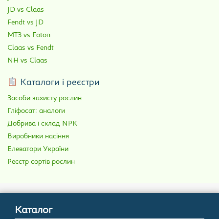
JD vs Claas
Fendt vs JD
МТЗ vs Foton
Claas vs Fendt
NH vs Claas
Каталоги і реєстри
Засоби захисту рослин
Гліфосат: аналоги
Добрива і склад NPK
Виробники насіння
Елеватори України
Реєстр сортів рослин
Каталог