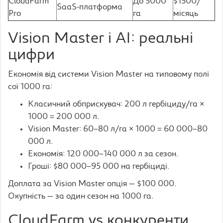
CloudFarm
До 5000
$1500/
SaaS-платформа
Pro
га
місяць
Vision Master і AI: реальні
цифри
Економія від системи Vision Master на типовому полі
сої 1000 га:
Класичний обприскувач: 200 л гербіциду/га ×
1000 = 200 000 л.
Vision Master: 60–80 л/га × 1000 = 60 000–80
000 л.
Економія: 120 000–140 000 л за сезон.
Гроші: $80 000–95 000 на гербіциді.
Доплата за Vision Master опція — $100 000.
Окупність — за один сезон на 1000 га.
CloudFarm vs конкуренти