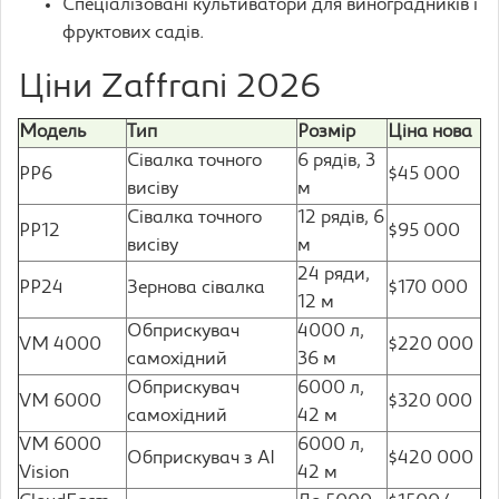
Спеціалізовані культиватори для виноградників і
фруктових садів.
Ціни Zaffrani 2026
Модель
Тип
Розмір
Ціна нова
Сівалка точного
6 рядів, 3
PP6
$45 000
висіву
м
Сівалка точного
12 рядів, 6
PP12
$95 000
висіву
м
24 ряди,
PP24
Зернова сівалка
$170 000
12 м
Обприскувач
4000 л,
VM 4000
$220 000
самохідний
36 м
Обприскувач
6000 л,
VM 6000
$320 000
самохідний
42 м
VM 6000
6000 л,
Обприскувач з AI
$420 000
Vision
42 м