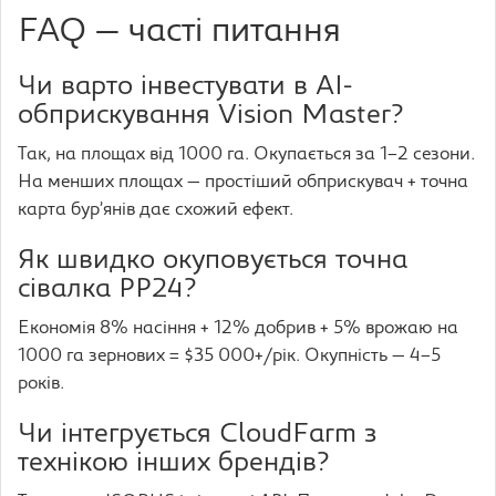
FAQ — часті питання
Чи варто інвестувати в AI-
обприскування Vision Master?
Так, на площах від 1000 га. Окупається за 1–2 сезони.
На менших площах — простіший обприскувач + точна
карта бур’янів дає схожий ефект.
Як швидко окуповується точна
сівалка PP24?
Економія 8% насіння + 12% добрив + 5% врожаю на
1000 га зернових = $35 000+/рік. Окупність — 4–5
років.
Чи інтегрується CloudFarm з
технікою інших брендів?