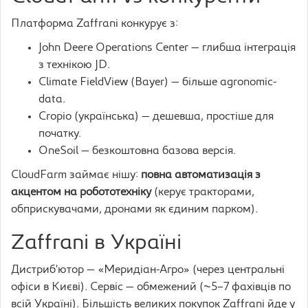
Платформа Zaffrani конкурує з:
John Deere Operations Center — глибша інтеграція
з технікою JD.
Climate FieldView (Bayer) — більше agronomic-
data.
Cropio (українська) — дешевша, простіше для
початку.
OneSoil — безкоштовна базова версія.
CloudFarm займає нішу:
повна автоматизація з
акцентом на робототехніку
(керує тракторами,
обприскувачами, дронами як єдиним парком).
Zaffrani в Україні
Дистриб’ютор — «Меридіан-Агро» (через центральні
офіси в Києві). Сервіс — обмежений (~5–7 фахівців по
всій Україні). Більшість великих покупок Zaffrani йде у