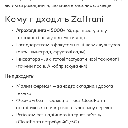
великі агрохолдинги, що мають власних фахівців.
Кому підходить Zaffrani
Агрохолдингам 5000+ га
, що інвестують у
технології і повну автоматизацію.
Господарствам з фокусом на нішевих культурах
(овочі, виноград, фруктові сади).
Інноваторам, які готові тестувати нові технології
(точний посів, AI-обприскування).
Не підходить:
Малим фермам — занадто складна і дорога
техніка.
Фермам без IT-фахівців — без CloudFarm-
аналітика жатки втрачають частину переваг.
Регіонам без надійного інтернет-зв’язку
(CloudFarm потребує 4G/5G).