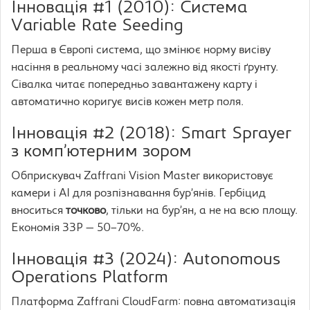
Інновація #1 (2010): Система
Variable Rate Seeding
Перша в Європі система, що змінює норму висіву
насіння в реальному часі залежно від якості ґрунту.
Сівалка читає попередньо завантажену карту і
автоматично коригує висів кожен метр поля.
Інновація #2 (2018): Smart Sprayer
з комп’ютерним зором
Обприскувач Zaffrani Vision Master використовує
камери і AI для розпізнавання бур’янів. Гербіцид
вноситься
точково
, тільки на бур’ян, а не на всю площу.
Економія ЗЗР — 50–70%.
Інновація #3 (2024): Autonomous
Operations Platform
Платформа Zaffrani CloudFarm: повна автоматизація