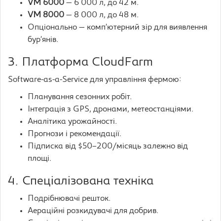
VM 6000
— 6 000 л, до 42 м.
VM 8000
— 8 000 л, до 48 м.
Опціонально — комп’ютерний зір для виявлення
бур’янів.
3. Платформа CloudFarm
Software-as-a-Service для управління фермою:
Планування сезонних робіт.
Інтеграція з GPS, дронами, метеостанціями.
Аналітика урожайності.
Прогнози і рекомендації.
Підписка від $50–200/місяць залежно від
площі.
4. Спеціалізована техніка
Подрібнювачі решток.
Аераційні розкидувачі для добрив.