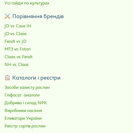
Усі гайди по культурах
Порівняння брендів
JD vs Case IH
JD vs Claas
Fendt vs JD
МТЗ vs Foton
Claas vs Fendt
NH vs Claas
Каталоги і реєстри
Засоби захисту рослин
Гліфосат: аналоги
Добрива і склад NPK
Виробники насіння
Елеватори України
Реєстр сортів рослин