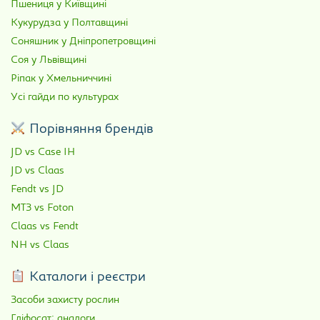
Пшениця у Київщині
Кукурудза у Полтавщині
Соняшник у Дніпропетровщині
Соя у Львівщині
Ріпак у Хмельниччині
Усі гайди по культурах
Порівняння брендів
JD vs Case IH
JD vs Claas
Fendt vs JD
МТЗ vs Foton
Claas vs Fendt
NH vs Claas
Каталоги і реєстри
Засоби захисту рослин
Гліфосат: аналоги