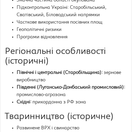
Значна частина області окупована
Підконтрольна Україні: Старобільський,
Сватівський, Біловодський напрямки
Часткове використання посівних площ
Геополітичні ризики
Програми відновлення
Регіональні особливості
(історичні)
Північні і центральні (Старобільщина):
зернове
виробництво
Південні (Лугансько-Донбаський промисловий):
промислово-агрозона
Східні:
прикордонна з РФ зона
Тваринництво (історичне)
Розвинене ВРХ і свинарство