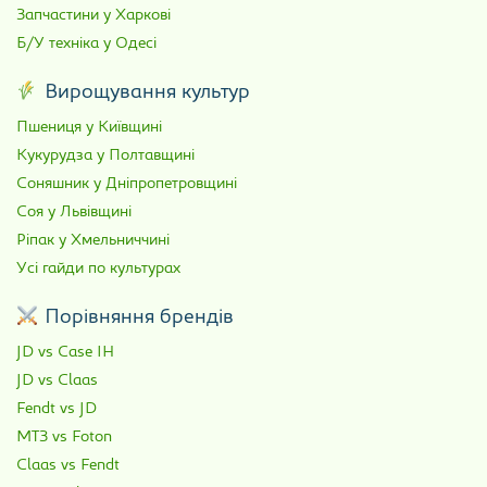
Запчастини у Харкові
Б/У техніка у Одесі
Вирощування культур
Пшениця у Київщині
Кукурудза у Полтавщині
Соняшник у Дніпропетровщині
Соя у Львівщині
Ріпак у Хмельниччині
Усі гайди по культурах
Порівняння брендів
JD vs Case IH
JD vs Claas
Fendt vs JD
МТЗ vs Foton
Claas vs Fendt