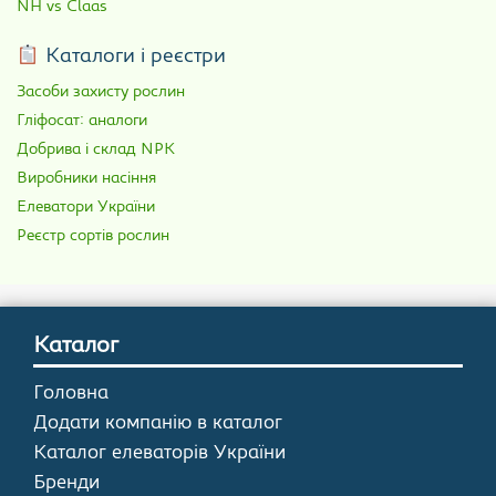
NH vs Claas
Каталоги і реєстри
Засоби захисту рослин
Гліфосат: аналоги
Добрива і склад NPK
Виробники насіння
Елеватори України
Реєстр сортів рослин
Каталог
Головна
Додати компанію в каталог
Каталог елеваторів України
Бренди