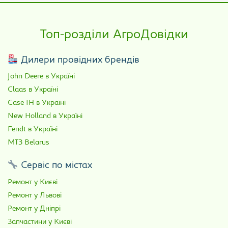
Топ-розділи АгроДовідки
Дилери провідних брендів
John Deere в Україні
Claas в Україні
Case IH в Україні
New Holland в Україні
Fendt в Україні
МТЗ Belarus
Сервіс по містах
Ремонт у Києві
Ремонт у Львові
Ремонт у Дніпрі
Запчастини у Києві