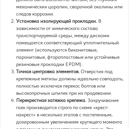
должно быть абсолютно чистым, без глубоких
механических царапин, сварочной окалины или
следов коррозии.
Установка изолирующей прокладки.
В
зависимости от химического состава
транспортируемой среды, между дисками
помещается соответствующий уплотнительный
элемент (используются биконитовые,
паронитовые, фторопластовые или устойчивые
резиновые прокладки EPDM).
Точная центровка элементов.
Отверстия под
крепежные метизы должны идеально совпадать,
полностью исключая перекос болтов или
высокопрочных шпилек при их продевании.
Перекрестная затяжка крепежа.
Закручивание
гаек производится строго по схеме «крест-
накрест» в несколько этапов с постепенным,
дозированным увеличением крутящего момента