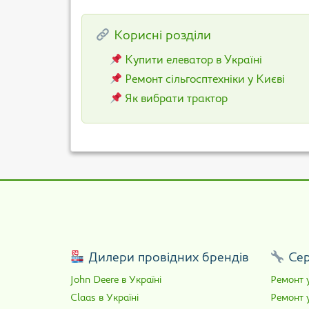
Корисні розділи
Купити елеватор в Україні
Ремонт сільгосптехніки у Києві
Як вибрати трактор
Дилери провідних брендів
Сер
John Deere в Україні
Ремонт у
Claas в Україні
Ремонт 