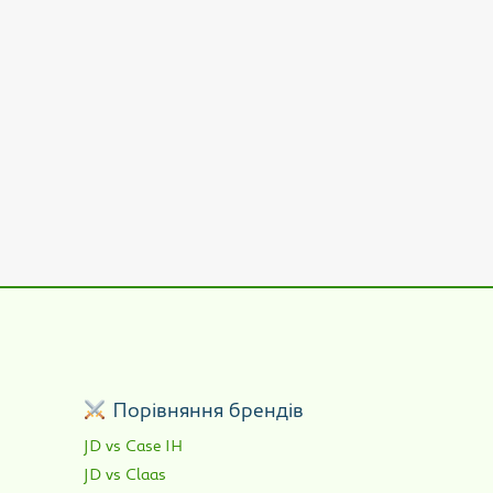
р
Порівняння брендів
JD vs Case IH
JD vs Claas