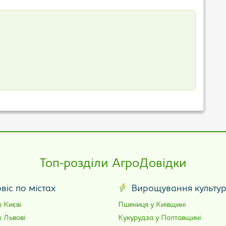
Топ-розділи АгроДовідки
віс по містах
Вирощування культу
 Києві
Пшениця у Київщині
у Львові
Кукурудза у Полтавщині