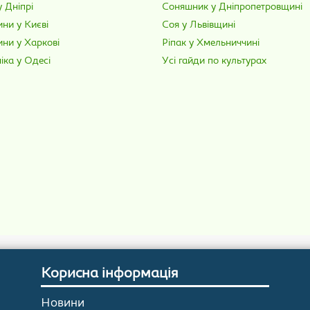
 Дніпрі
Соняшник у Дніпропетровщині
ни у Києві
Соя у Львівщині
ини у Харкові
Ріпак у Хмельниччині
іка у Одесі
Усі гайди по культурах
Корисна інформація
Новини