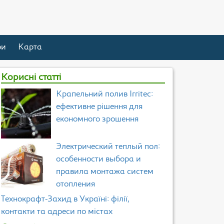
ри
Карта
Корисні статті
Крапельний полив Irritec:
ефективне рішення для
економного зрошення
Электрический теплый пол:
особенности выбора и
правила монтажа систем
отопления
Технокрафт-Захид в Україні: філії,
контакти та адреси по містах