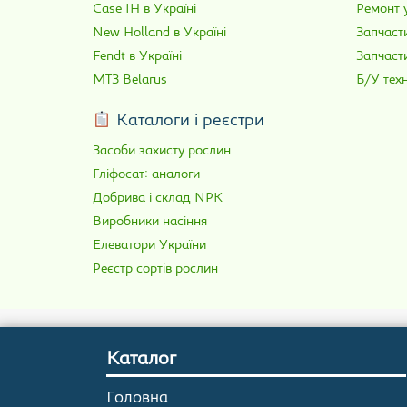
Case IH в Україні
Ремонт у
New Holland в Україні
Запчасти
Fendt в Україні
Запчаст
МТЗ Belarus
Б/У техн
Каталоги і реєстри
Засоби захисту рослин
Гліфосат: аналоги
Добрива і склад NPK
Виробники насіння
Елеватори України
Реєстр сортів рослин
Каталог
Головна