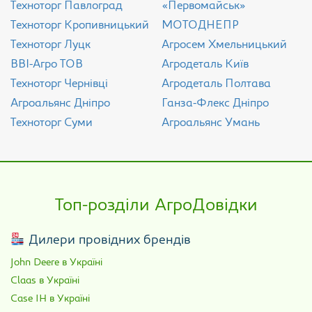
Техноторг Павлоград
«Первомайськ»
Техноторг Кропивницький
МОТОДНЕПР
Техноторг Луцк
Агросем Хмельницький
ВВІ-Агро ТОВ
Агродеталь Київ
Техноторг Чернівці
Агродеталь Полтава
Агроальянс Дніпро
Ганза-Флекс Дніпро
Техноторг Суми
Агроальянс Умань
Топ-розділи АгроДовідки
Дилери провідних брендів
John Deere в Україні
Claas в Україні
Case IH в Україні