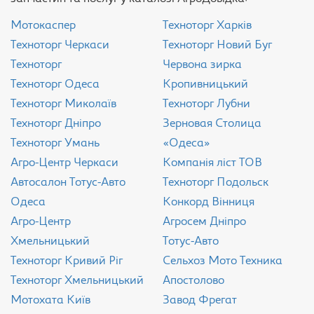
Мотокаспер
Техноторг Харків
Техноторг Черкаси
Техноторг Новий Буг
Техноторг
Червона зирка
Техноторг Одеса
Кропивницький
Техноторг Миколаїв
Техноторг Лубни
Техноторг Дніпро
Зерновая Столица
Техноторг Умань
«Одеса»
Агро-Центр Черкаси
Компанія ліст ТОВ
Aвтосалон Тотус-Авто
Техноторг Подольск
Одеса
Конкорд Вінниця
Агро-Центр
Агросем Дніпро
Хмельницький
Тотус-Авто
Техноторг Кривий Ріг
Сельхоз Мото Техника
Техноторг Хмельницький
Апостолово
Мотохата Київ
Завод Фрегат