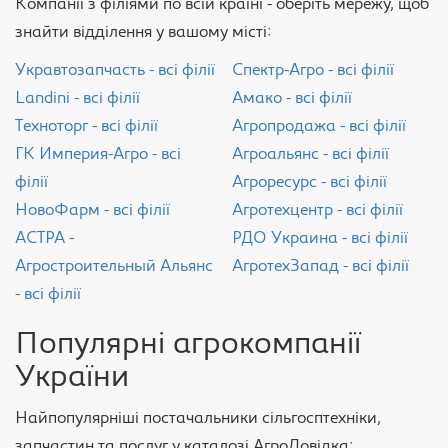
Компанії з філіями по всій країні - оберіть мережу, щоб
знайти відділення у вашому місті:
Укравтозапчасть - всі філії
Спектр-Агро - всі філії
Landini - всі філії
Амако - всі філії
Техноторг - всі філії
Агропродажа - всі філії
ГК Империя-Агро - всі
Агроальянс - всі філії
філії
Агроресурс - всі філії
НовоФарм - всі філії
Агротехцентр - всі філії
АСТРА -
РДО Украина - всі філії
Агростроительный Альянс
АгротехЗапад - всі філії
- всі філії
Популярні агрокомпанії
України
Найпопулярніші постачальники сільгосптехніки,
запчастин та послуг у каталозі АгроДовідка: