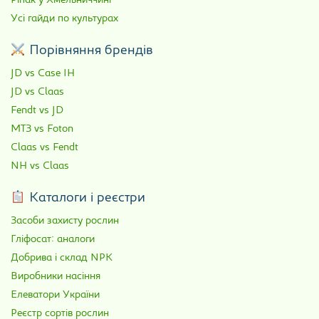
Ріпак у Хмельниччині
Усі гайди по культурах
Порівняння брендів
JD vs Case IH
JD vs Claas
Fendt vs JD
МТЗ vs Foton
Claas vs Fendt
NH vs Claas
Каталоги і реєстри
Засоби захисту рослин
Гліфосат: аналоги
Добрива і склад NPK
Виробники насіння
Елеватори України
Реєстр сортів рослин