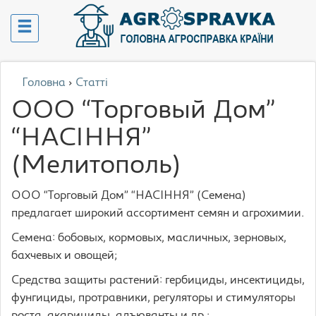
Головна
›
Статті
ООО “Торговый Дом”
“НАСІННЯ”
(Мелитополь)
ООО “Торговый Дом” “НАСІННЯ” (Семена)
предлагает широкий ассортимент семян и агрохимии.
Семена: бобовых, кормовых, масличных, зерновых,
бахчевых и овощей;
Средства защиты растений: гербициды, инсектициды,
фунгициды, протравники, регуляторы и стимуляторы