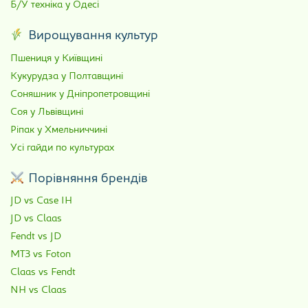
Б/У техніка у Одесі
Вирощування культур
Пшениця у Київщині
Кукурудза у Полтавщині
Соняшник у Дніпропетровщині
Соя у Львівщині
Ріпак у Хмельниччині
Усі гайди по культурах
Порівняння брендів
JD vs Case IH
JD vs Claas
Fendt vs JD
МТЗ vs Foton
Claas vs Fendt
NH vs Claas