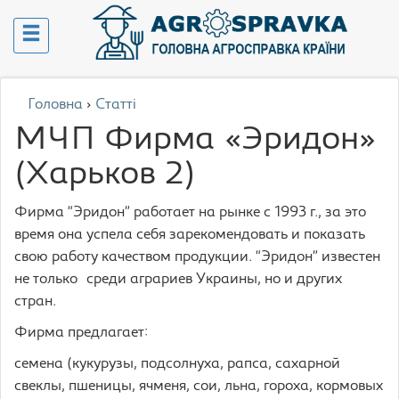
Головна
›
Статті
МЧП Фирма «Эридон»
(Харьков 2)
Фирма “Эридон” работает на рынке с 1993 г., за это
время она успела себя зарекомендовать и показать
свою работу качеством продукции. “Эридон” известен
не только среди аграриев Украины, но и других
стран.
Фирма предлагает:
семена (кукурузы, подсолнуха, рапса, сахарной
свеклы, пшеницы, ячменя, сои, льна, гороха, кормовых