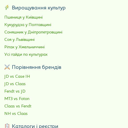
Вирощування культур
Пшениця у Київщині
Кукурудза у Полтавщині
Соняшник у Дніпропетровщині
Соя у Львівщині
Ріпак у Хмельниччині
Усі гайди по культурах
Порівняння брендів
JD vs Case IH
JD vs Claas
Fendt vs JD
МТЗ vs Foton
Claas vs Fendt
NH vs Claas
Каталоги і реєстри