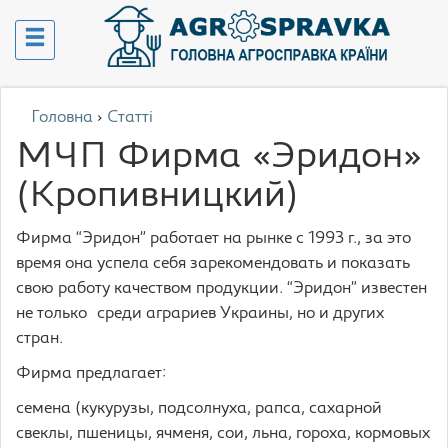
Головна
›
Статті
МЧП Фирма «Эридон»
(Кропивницкий)
Фирма “Эридон” работает на рынке с 1993 г., за это
время она успела себя зарекомендовать и показать
свою работу качеством продукции. “Эридон” известен
не только среди аграриев Украины, но и других
стран.
Фирма предлагает:
семена (кукурузы, подсолнуха, рапса, сахарной
свеклы, пшеницы, ячменя, сои, льна, гороха, кормовых