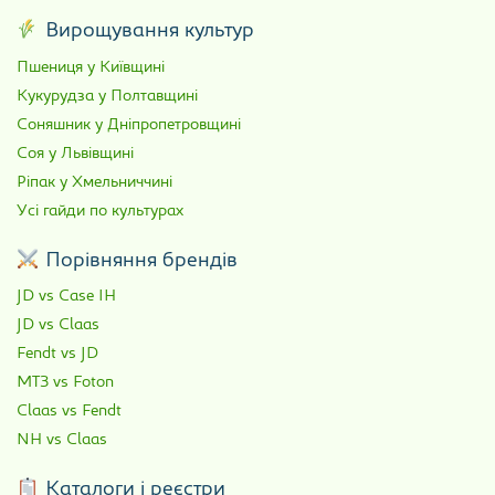
Вирощування культур
Пшениця у Київщині
Кукурудза у Полтавщині
Соняшник у Дніпропетровщині
Соя у Львівщині
Ріпак у Хмельниччині
Усі гайди по культурах
Порівняння брендів
JD vs Case IH
JD vs Claas
Fendt vs JD
МТЗ vs Foton
Claas vs Fendt
NH vs Claas
Каталоги і реєстри