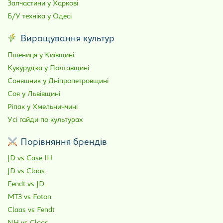
Запчастини у Харкові
Б/У техніка у Одесі
Вирощування культур
Пшениця у Київщині
Кукурудза у Полтавщині
Соняшник у Дніпропетровщині
Соя у Львівщині
Ріпак у Хмельниччині
Усі гайди по культурах
Порівняння брендів
JD vs Case IH
JD vs Claas
Fendt vs JD
МТЗ vs Foton
Claas vs Fendt