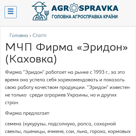
Головна
›
Статті
МЧП Фирма «Эридон»
(Каховка)
Фирма “Эридон” работает на рынке с 1993 г., за это
время она успела себя зарекомендовать и показать
свою работу качеством продукции. “Эридон” известен
не только среди аграриев Украины, но и других
стран.
Фирма предлагает:
семена (кукурузы, подсолнуха, рапса, сахарной
свеклы, пшеницы, ячменя, сои, льна, гороха, кормовых