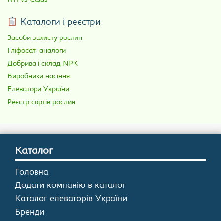
NH vs Claas
Каталоги і реєстри
Засоби захисту рослин
Гліфосат: аналоги
Добрива і склад NPK
Виробники насіння
Елеватори України
Реєстр сортів рослин
Каталог
Головна
Додати компанію в каталог
Каталог елеваторів України
Бренди