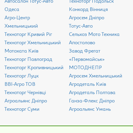
Aвтосалон Тотус-Авто
Техноторг Подольск
Одеса
Конкорд Вінниця
Агро-Центр
Агросем Дніпро
Хмельницький
Тотус-Авто
Техноторг Кривий Ріг
Сельхоз Мото Техника
Техноторг Хмельницький
Апостолово
Мотохата Київ
Завод Фрегат
Техноторг Павлоград
«Первомайськ»
Техноторг Кропивницький
МОТОДНЕПР
Техноторг Луцк
Агросем Хмельницький
ВВІ-Агро ТОВ
Агродеталь Київ
Техноторг Чернівці
Агродеталь Полтава
Агроальянс Дніпро
Ганза-Флекс Дніпро
Техноторг Суми
Агроальянс Умань