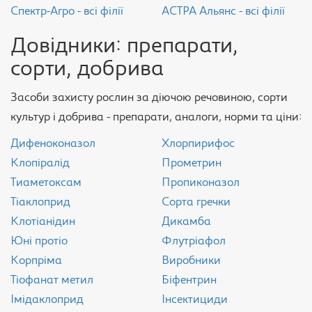
Спектр-Агро - всі філії
АСТРА Альянс - всі філії
Довідники: препарати,
сорти, добрива
Засоби захисту рослин за діючою речовиною, сорти
культур і добрива - препарати, аналоги, норми та ціни:
Дифеноконазол
Хлорпирифос
Клопіралід
Прометрин
Тиаметоксам
Пропиконазол
Тіаклоприд
Сорта гречки
Клотіанідин
Дикамба
Юні протіо
Флутріафол
Корпріма
Виробники
Тіофанат метил
Біфентрин
Імідаклоприд
Інсектициди