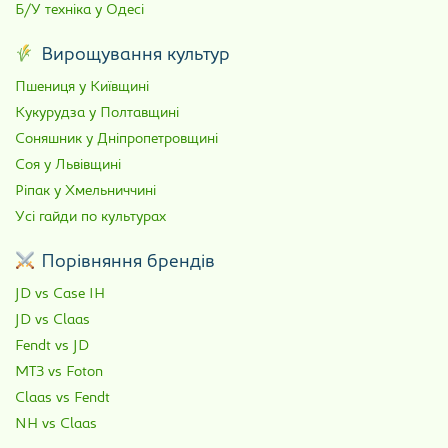
Б/У техніка у Одесі
Вирощування культур
Пшениця у Київщині
Кукурудза у Полтавщині
Соняшник у Дніпропетровщині
Соя у Львівщині
Ріпак у Хмельниччині
Усі гайди по культурах
Порівняння брендів
JD vs Case IH
JD vs Claas
Fendt vs JD
МТЗ vs Foton
Claas vs Fendt
NH vs Claas