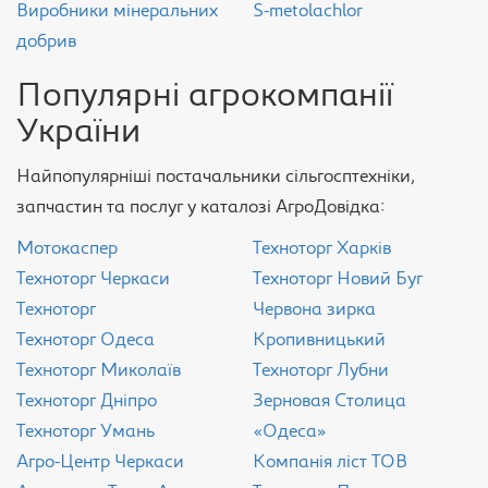
Виробники мінеральних
S-metolachlor
добрив
Популярні агрокомпанії
України
Найпопулярніші постачальники сільгосптехніки,
запчастин та послуг у каталозі АгроДовідка:
Мотокаспер
Техноторг Харків
Техноторг Черкаси
Техноторг Новий Буг
Техноторг
Червона зирка
Техноторг Одеса
Кропивницький
Техноторг Миколаїв
Техноторг Лубни
Техноторг Дніпро
Зерновая Столица
Техноторг Умань
«Одеса»
Агро-Центр Черкаси
Компанія ліст ТОВ