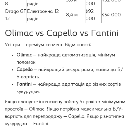
5,6 м
$32 000
8
рядів
000
Drago GT
Електронна 12
$92
8,4 м
$54 000
12
рядів
000
Olimac vs Capello vs Fantini
Усі три — преміум-сегмент. Відмінності:
Olimac
— найкраща автоматизація, мінімум
поломок.
Capello
— найкращий ресурс рами, найвища Б/
У-вартість.
Fantini
— найкраща адаптація до різних сортів
кукурудзи.
Якщо плануєте інтенсивну роботу 5+ років з мінімумом
простоїв — Olimac. Якщо потрібна максимальна Б/У-
вартість для перепродажу — Capello. Якщо різнотипна
кукурудза — Fantini.