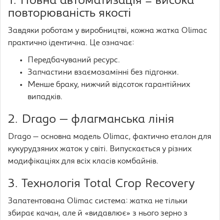
1. Повна автоматизація = висока
повторюваність якості
Завдяки роботам у виробництві, кожна жатка Olimac
практично ідентична. Це означає:
Передбачуваний ресурс.
Запчастини взаємозамінні без підгонки.
Менше браку, нижчий відсоток гарантійних
випадків.
2. Drago — флагманська лінія
Drago — основна модель Olimac, фактично еталон для
кукурудзяних жаток у світі. Випускається у різних
модифікаціях для всіх класів комбайнів.
3. Технологія Total Crop Recovery
Запатентована Olimac система: жатка не тільки
збирає качан, але й «видавлює» з нього зерно з