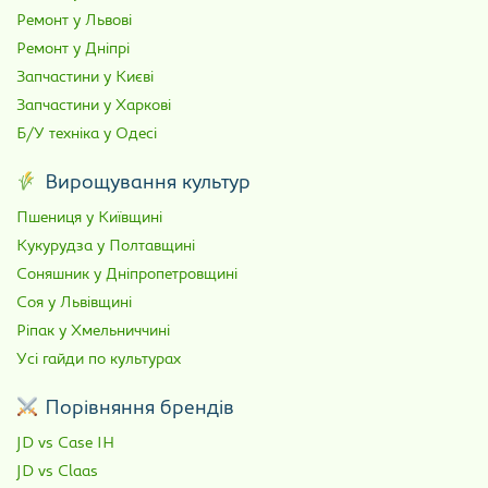
Ремонт у Львові
Ремонт у Дніпрі
Запчастини у Києві
Запчастини у Харкові
Б/У техніка у Одесі
Вирощування культур
Пшениця у Київщині
Кукурудза у Полтавщині
Соняшник у Дніпропетровщині
Соя у Львівщині
Ріпак у Хмельниччині
Усі гайди по культурах
Порівняння брендів
JD vs Case IH
JD vs Claas