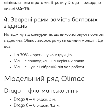
мінімальними втратами. Втрати у Drago — рекордно
низькі
0,5–1%
.
4. Зварені рами замість болтових
з’єднань
На відміну від конкурентів, що використовують болтові
з’єднання, Olimac зварює раму як єдиний моноліт. Це
дає:
На 30% жорсткішу конструкцію.
Менше пошкоджень на нерівних полях.
Менше шумів і вібрацій під час роботи.
Модельний ряд Olimac
Drago — флагманська лінія
Drago 4
— 4 рядки, 3 м.
Drago 6
— 6 рядків, 4,2 м.