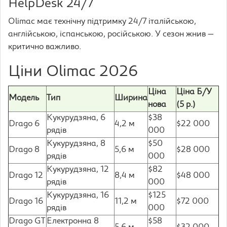
HelpDesk 24/7
Olimac має технічну підтримку 24/7 італійською,
англійською, іспанською, російською. У сезон жнив —
критично важливо.
Ціни Olimac 2026
Ціна
Ціна Б/У
Модель
Тип
Ширина
нова
(5 р.)
Кукурудзяна, 6
$38
Drago 6
4,2 м
$22 000
рядів
000
Кукурудзяна, 8
$50
Drago 8
5,6 м
$28 000
рядів
000
Кукурудзяна, 12
$82
Drago 12
8,4 м
$48 000
рядів
000
Кукурудзяна, 16
$125
Drago 16
11,2 м
$72 000
рядів
000
Drago GT
Електронна 8
$58