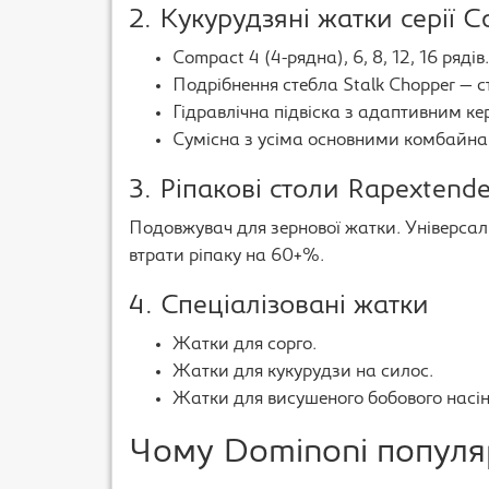
2. Кукурудзяні жатки серії 
Compact 4 (4-рядна), 6, 8, 12, 16 рядів.
Подрібнення стебла Stalk Chopper — с
Гідравлічна підвіска з адаптивним ке
Сумісна з усіма основними комбайнам
3. Ріпакові столи Rapextende
Подовжувач для зернової жатки. Універсаль
втрати ріпаку на 60+%.
4. Спеціалізовані жатки
Жатки для сорго.
Жатки для кукурудзи на силос.
Жатки для висушеного бобового насін
Чому Dominoni популяр