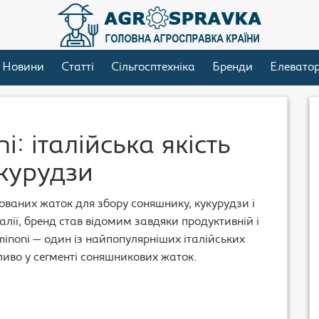
Новини
Статті
Сільгосптехніка
Бренди
Елевато
 італійська якість
укурудзи
ованих жаток для збору соняшнику, кукурудзи і
талії, бренд став відомим завдяки продуктивній і
minoni — один із найпопулярніших італійських
ливо у сегменті соняшникових жаток.