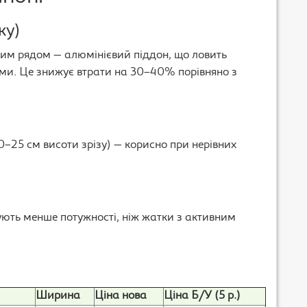
ку)
ним рядом — алюмінієвий піддон, що ловить
ами. Це знижує втрати на 30–40% порівняно з
0–25 см висоти зрізу) — корисно при нерівних
ують менше потужності, ніж жатки з активним
Ширина
Ціна нова
Ціна Б/У (5 р.)