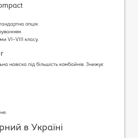
Compact
тандартна опція.
руванням.
и VI–VIII класу.
r
на навіска під більшість комбайнів. Знижує
ня.
ний в Україні