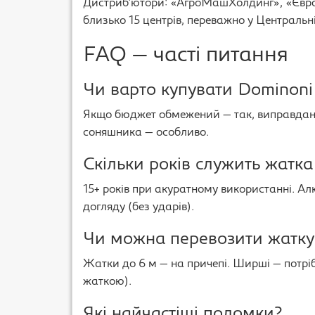
Дистриб’ютори: «АгроМашХолдинг», «Євро-
близько 15 центрів, переважно у Центральні
FAQ — часті питання
Чи варто купувати Dominoni 
Якщо бюджет обмежений — так, виправдано
соняшника — особливо.
Скільки років служить жатка
15+ років при акуратному використанні. Ал
догляду (без ударів).
Чи можна перевозити жатку 
Жатки до 6 м — на причепі. Ширші — потріб
жаткою).
Які найчастіші поломки?