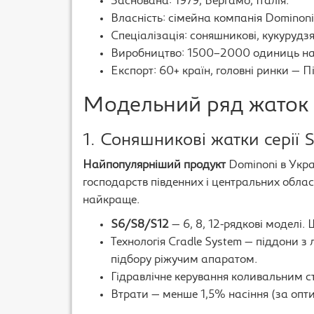
Заснована: 1979, Бергамо, Італія.
Власність: сімейна компанія Dominoni S
Спеціалізація: соняшникові, кукурудзян
Виробництво: 1500–2000 одиниць на 
Експорт: 60+ країн, головні ринки — 
Модельний ряд жаток
1. Соняшникові жатки серії 
Найпопулярніший продукт
Dominoni в Укра
господарств південних і центральних облас
найкраще.
S6/S8/S12
— 6, 8, 12-рядкові моделі. 
Технологія Cradle System — піддони з
підбору ріжучим апаратом.
Гідравлічне керування коливальним ст
Втрати — менше 1,5% насіння (за опт