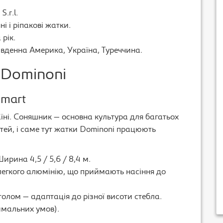
.r.l.
і і ріпакові жатки.
рік.
Південна Америка, Україна, Туреччина.
 Dominoni
Smart
їні. Соняшник — основна культура для багатьох
тей, і саме тут жатки Dominoni працюють
Ширина 4,5 / 5,6 / 8,4 м.
 легкого алюмінію, що приймають насіння до
олом — адаптація до різної висоти стебла.
имальних умов).