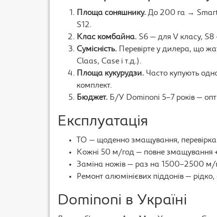
Площа соняшнику.
До 200 га → Smart
S12.
Клас комбайна.
S6 — для V класу, S8 
Сумісність.
Перевірте у дилера, що жа
Claas, Case і т.д.).
Площа кукурудзи.
Часто купують одно
комплект.
Бюджет.
Б/У Dominoni 5–7 років — оп
Експлуатація
ТО — щоденно змащування, перевірка 
Кожні 50 м/год — повне змащування + 
Заміна ножів — раз на 1500–2500 м/
Ремонт алюмінієвих піддонів — рідко
Dominoni в Україні