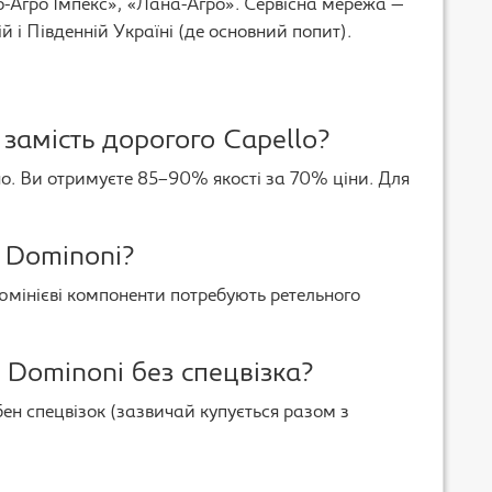
Агро Імпекс», «Лана-Агро». Сервісна мережа —
й і Південній Україні (де основний попит).
замість дорогого Capello?
. Ви отримуєте 85–90% якості за 70% ціни. Для
 Dominoni?
юмінієві компоненти потребують ретельного
Dominoni без спецвізка?
ен спецвізок (зазвичай купується разом з