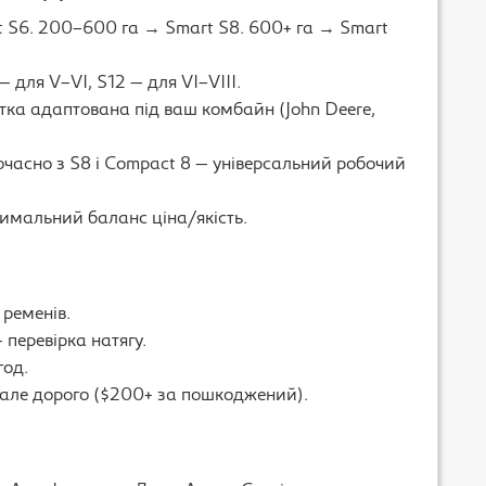
 S6. 200–600 га → Smart S8. 600+ га → Smart
— для V–VI, S12 — для VI–VIII.
тка адаптована під ваш комбайн (John Deere,
часно з S8 і Compact 8 — універсальний робочий
тимальний баланс ціна/якість.
ременів.
перевірка натягу.
год.
, але дорого ($200+ за пошкоджений).