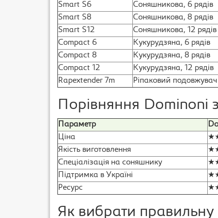
Smart S6
Соняшникова, 6 рядів
Smart S8
Соняшникова, 8 рядів
Smart S12
Соняшникова, 12 рядів
Compact 6
Кукурудзяна, 6 рядів
Compact 8
Кукурудзяна, 8 рядів
Compact 12
Кукурудзяна, 12 рядів
Rapextender 7m
Ріпаковий подовжувач
Порівняння Dominoni 
Параметр
Do
Ціна
★
Якість виготовлення
★
Спеціалізація на соняшнику
★
Підтримка в Україні
★
Ресурс
★
Як вибрати правильну