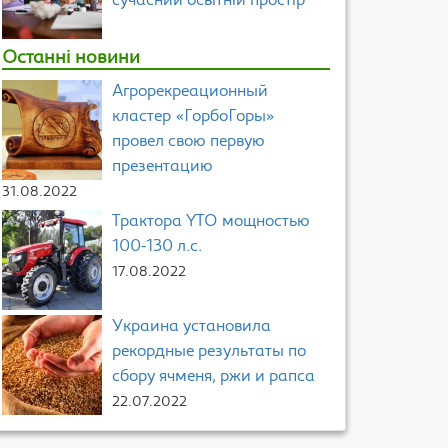
сучасний освітній простір
Останні новини
Агрорекреационный
кластер «ГорбоГоры»
провел свою первую
презентацию
31.08.2022
Трактора YTO мощностью
100-130 л.с.
17.08.2022
Украина установила
рекордные результаты по
сбору ячменя, ржи и рапса
22.07.2022