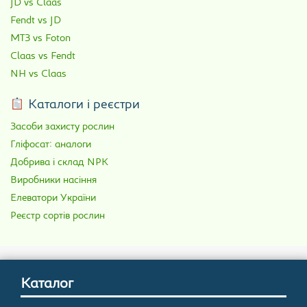
JD vs Claas
Fendt vs JD
МТЗ vs Foton
Claas vs Fendt
NH vs Claas
Каталоги і реєстри
Засоби захисту рослин
Гліфосат: аналоги
Добрива і склад NPK
Виробники насіння
Елеватори України
Реєстр сортів рослин
Каталог