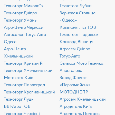
Техноторг Миколаїв
Техноторг Лубни
Техноторг Дніпро
Зерновая Столица
Техноторг Умань
«Одеса»
Агро-Центр Черкаси
Компанія ліст ТОВ
Aвтосалон Тотус-Авто
Техноторг Подольск
Одеса
Конкорд Вінниця
Агро-Центр
Агросем Дніпро
Хмельницький
Тотус-Авто
Техноторг Кривий Ріг
Сельхоз Мото Техника
Техноторг Хмельницький
Апостолово
Мотохата Київ
Завод Фрегат
Техноторг Павлоград
«Первомайськ»
Техноторг Кропивницький
МОТОДНЕПР
Техноторг Луцк
Агросем Хмельницький
ВВІ-Агро ТОВ
Агродеталь Київ
Техноторг Чернівці
Агродеталь Полтава