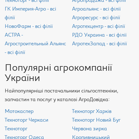
Техноторг - всі філії
Агропродажа - всі філії
ГК Империя-Агро - всі
Агроальянс - всі філії
філії
Агроресурс - всі філії
НовоФарм - всі філії
Агротехцентр - всі філії
АСТРА -
РДО Украина - всі філії
Агростроительный Альянс
АгротехЗапад - всі філії
- всі філії
Популярні агрокомпанії
України
Найпопулярніші постачальники сільгосптехніки,
запчастин та послуг у каталозі АгроДовідка:
Мотокаспер
Техноторг Харків
Техноторг Черкаси
Техноторг Новий Буг
Техноторг
Червона зирка
Техноторг Одеса
Кропивницький