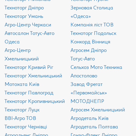
Техноторг Дніпро
Зерновая Столица
Техноторг Умань
«Одеса»
Агро-Центр Черкаси
Компанія ліст ТОВ
Aвтосалон Тотус-Авто
Техноторг Подольск
Одеса
Конкорд Вінниця
Агро-Центр
Агросем Дніпро
Хмельницький
Тотус-Авто
Техноторг Кривий Ріг
Сельхоз Мото Техника
Техноторг Хмельницький
Апостолово
Мотохата Київ
Завод Фрегат
Техноторг Павлоград
«Первомайськ»
Техноторг Кропивницький
МОТОДНЕПР
Техноторг Луцк
Агросем Хмельницький
ВВІ-Агро ТОВ
Агродеталь Київ
Техноторг Чернівці
Агродеталь Полтава
Агроальянс Дніпро
Ганза-Флекс Дніпро