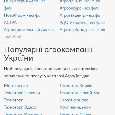
ГК Империя-Агро - всі
Агроальянс - всі філії
філії
Агроресурс - всі філії
НовоФарм - всі філії
Агротехцентр - всі філії
АСТРА -
РДО Украина - всі філії
Агростроительный Альянс
АгротехЗапад - всі філії
- всі філії
Популярні агрокомпанії
України
Найпопулярніші постачальники сільгосптехніки,
запчастин та послуг у каталозі АгроДовідка:
Мотокаспер
Техноторг Харків
Техноторг Черкаси
Техноторг Новий Буг
Техноторг
Червона зирка
Техноторг Одеса
Кропивницький
Техноторг Миколаїв
Техноторг Лубни