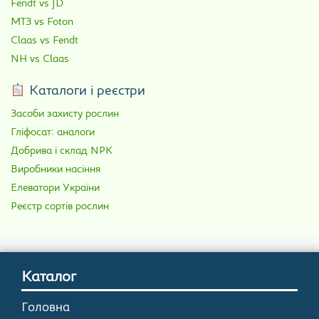
Fendt vs JD
МТЗ vs Foton
Claas vs Fendt
NH vs Claas
Каталоги і реєстри
Засоби захисту рослин
Гліфосат: аналоги
Добрива і склад NPK
Виробники насіння
Елеватори України
Реєстр сортів рослин
Каталог
Головна