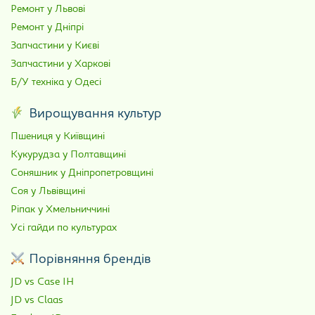
Ремонт у Львові
Ремонт у Дніпрі
Запчастини у Києві
Запчастини у Харкові
Б/У техніка у Одесі
Вирощування культур
Пшениця у Київщині
Кукурудза у Полтавщині
Соняшник у Дніпропетровщині
Соя у Львівщині
Ріпак у Хмельниччині
Усі гайди по культурах
Порівняння брендів
JD vs Case IH
JD vs Claas