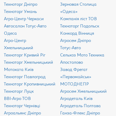
Техноторг Дніпро
Зерновая Столица
Техноторг Умань
«Одеса»
Агро-Центр Черкаси
Компанія ліст ТОВ
Aвтосалон Тотус-Авто
Техноторг Подольск
Одеса
Конкорд Вінниця
Агро-Центр
Агросем Дніпро
Хмельницький
Тотус-Авто
Техноторг Кривий Ріг
Сельхоз Мото Техника
Техноторг Хмельницький
Апостолово
Мотохата Київ
Завод Фрегат
Техноторг Павлоград
«Первомайськ»
Техноторг Кропивницький
МОТОДНЕПР
Техноторг Луцк
Агросем Хмельницький
ВВІ-Агро ТОВ
Агродеталь Київ
Техноторг Чернівці
Агродеталь Полтава
Агроальянс Дніпро
Ганза-Флекс Дніпро