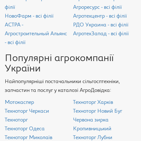
філії
Агроресурс - всі філії
НовоФарм - всі філії
Агротехцентр - всі філії
АСТРА -
РДО Украина - всі філії
Агростроительный Альянс
АгротехЗапад - всі філії
- всі філії
Популярні агрокомпанії
України
Найпопулярніші постачальники сільгосптехніки,
запчастин та послуг у каталозі АгроДовідка:
Мотокаспер
Техноторг Харків
Техноторг Черкаси
Техноторг Новий Буг
Техноторг
Червона зирка
Техноторг Одеса
Кропивницький
Техноторг Миколаїв
Техноторг Лубни