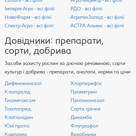
Landini - всі філії
Агротехцентр - всі філії
Імперія-Агро - всі філії
РДО - всі філії
НовоФарм - всі філії
АгротехЗапад - всі філії
Спектр-Агро - всі філії
АСТРА Альянс - всі філії
Довідники: препарати,
сорти, добрива
Засоби захисту рослин за діючою речовиною, сорти
культур і добрива - препарати, аналоги, норми та ціни:
Дифеноконазол
Хлорпирифос
Клопіралід
Прометрин
Тиаметоксам
Пропиконазол
Тіаклоприд
Сорта гречки
Клотіанідин
Дикамба
Юні протіо
Флутріафол
Корпріма
Виробники