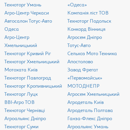
Техноторг Умань
«Одеса»
Агро-Центр Черкаси
Компанія ліст ТОВ
Aвтосалон Тотус-Авто
Техноторг Подольск
Одеса
Конкорд Вінниця
Агро-Центр
Агросем Дніпро
Хмельницький
Тотус-Авто
Техноторг Кривий Ріг
Сельхоз Мото Техника
Техноторг Хмельницький
Апостолово
Мотохата Київ
Завод Фрегат
Техноторг Павлоград
«Первомайськ»
Техноторг Кропивницький
МОТОДНЕПР
Техноторг Луцк
Агросем Хмельницький
ВВІ-Агро ТОВ
Агродеталь Київ
Техноторг Чернівці
Агродеталь Полтава
Агроальянс Дніпро
Ганза-Флекс Дніпро
Техноторг Суми
Агроальянс Умань