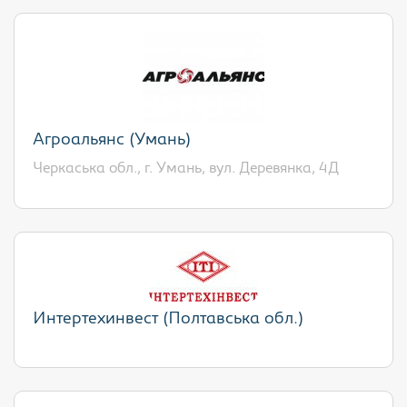
Агроальянс (Умань)
Черкаська обл., г. Умань, вул. Деревянка, 4Д
Интертехинвест (Полтавська обл.)