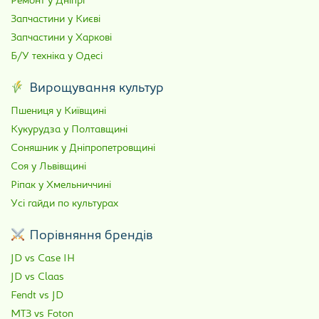
Ремонт у Дніпрі
Запчастини у Києві
Запчастини у Харкові
Б/У техніка у Одесі
Вирощування культур
Пшениця у Київщині
Кукурудза у Полтавщині
Соняшник у Дніпропетровщині
Соя у Львівщині
Ріпак у Хмельниччині
Усі гайди по культурах
Порівняння брендів
JD vs Case IH
JD vs Claas
Fendt vs JD
МТЗ vs Foton