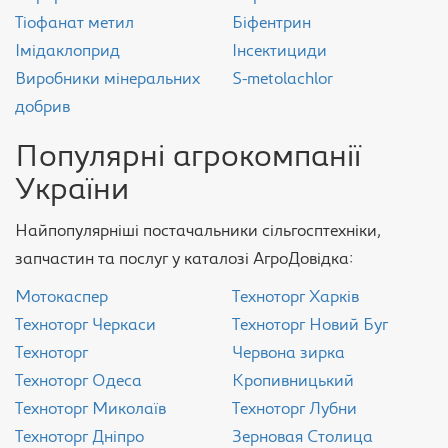
Тіофанат метил
Біфентрин
Імідаклоприд
Інсектициди
Виробники мінеральних
S-metolachlor
добрив
Популярні агрокомпанії
України
Найпопулярніші постачальники сільгосптехніки,
запчастин та послуг у каталозі АгроДовідка:
Мотокаспер
Техноторг Харків
Техноторг Черкаси
Техноторг Новий Буг
Техноторг
Червона зирка
Техноторг Одеса
Кропивницький
Техноторг Миколаїв
Техноторг Лубни
Техноторг Дніпро
Зерновая Столица