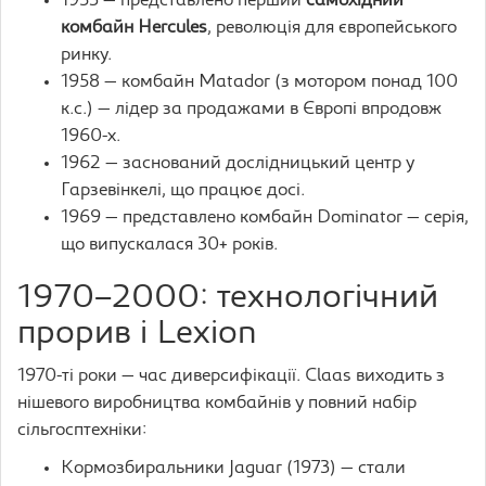
1953 — представлено перший
самохідний
комбайн Hercules
, революція для європейського
ринку.
1958 — комбайн Matador (з мотором понад 100
к.с.) — лідер за продажами в Європі впродовж
1960-х.
1962 — заснований дослідницький центр у
Гарзевінкелі, що працює досі.
1969 — представлено комбайн Dominator — серія,
що випускалася 30+ років.
1970–2000: технологічний
прорив і Lexion
1970-ті роки — час диверсифікації. Claas виходить з
нішевого виробництва комбайнів у повний набір
сільгосптехніки:
Кормозбиральники Jaguar (1973) — стали