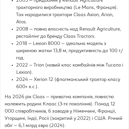
2003 — придбання у Renault Agriculture
тракторного виробництва (Le Mans, Франція).
Так народилися трактори Claas Axion, Arion,
Atos.
2008 — повна власність над Renault Agriculture,
рестайлінг до бренду Claas Tractors.
2018 — Lexion 8000 — ідеальна модель з
шириною жатки 13,8 м, продуктивність до 100 т/
год.
2022 — Trion (новий клас комбайнів між Tucano і
Lexion).
2024 — Xerion 12 (флагманський трактор класу
600+ к.с.).
На 2026 рік Claas — приватна компанія, повністю
належить родині Клаас (3-тє покоління). Понад 12
000 співробітників, 6 заводів у Німеччині, Франції,
Угорщині, Індії, Росії (закритий у 2022) і США. Річний
обіг — 6,1 млрд євро (2024).