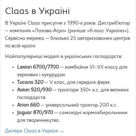
Claas в Україні
В Україні Claas присутня з 1990-х років. Дистриб’ютор
— компанія «Лозова-Агро» (раніше «Клаас Україна»).
Сервісна мережа — близько 25 авторизованих центрів
по всій країні.
Найпопулярніші моделі в українських господарств:
Lexion 6700/7700
— комбайни VI–VII класу для
зернових і кукурудзи.
Tucano 320
— V клас, для середніх ферм.
Axion 920/930
— трактори 350+ к.с. для великих
господарств.
Arion 660
— універсальний трактор 200 к.с.
Jaguar 870/970
— самохідні кормозбиральники
для тваринництва.
Дилери Claas в Україні →