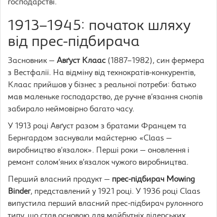
господарстві.
1913–1945: початок шляху
від прес-підбирача
Засновник —
Авґуст Клаас
(1887–1982), син фермера
з Вестфалії. На відміну від технократів-конкурентів,
Клаас прийшов у бізнес з реальної потреби: батько
мав маленьке господарство, де ручне в’язання снопів
забирало неймовірно багато часу.
У 1913 році Авґуст разом з братами Францем та
Бернгардом заснували майстерню «Claas —
виробництво в’язалок». Перші роки — оновлення і
ремонт солом’яних в’язалок чужого виробництва.
Перший власний продукт —
прес-підбирач Mowing
Binder
, представлений у 1921 році. У 1936 році Claas
випустила перший власний прес-підбирач рулонного
типу, що став основою для майбутніх лідерських