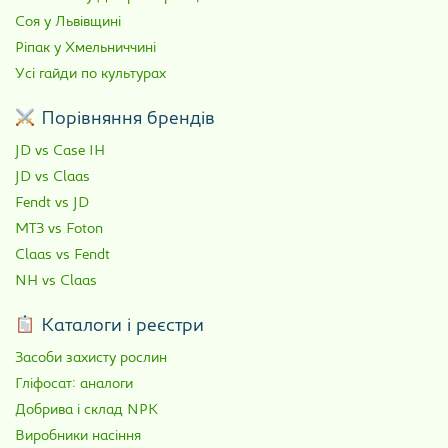
Соя у Львівщині
Ріпак у Хмельниччині
Усі гайди по культурах
Порівняння брендів
JD vs Case IH
JD vs Claas
Fendt vs JD
МТЗ vs Foton
Claas vs Fendt
NH vs Claas
Каталоги і реєстри
Засоби захисту рослин
Гліфосат: аналоги
Добрива і склад NPK
Виробники насіння