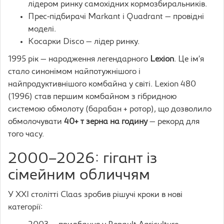
лідером ринку самохідних кормозбиральників.
Прес-підбирачі Markant і Quadrant — провідні
моделі.
Косарки Disco — лідер ринку.
1995 рік — народження легендарного
Lexion
. Це ім’я
стало синонімом найпотужнішого і
найпродуктивнішого комбайна у світі. Lexion 480
(1996) став першим комбайном з гібридною
системою обмолоту (барабан + ротор), що дозволило
обмолочувати
40+ т зерна на годину
— рекорд для
того часу.
2000–2026: гігант із
сімейним обличчям
У XXI столітті Claas зробив рішучі кроки в нові
категорії: