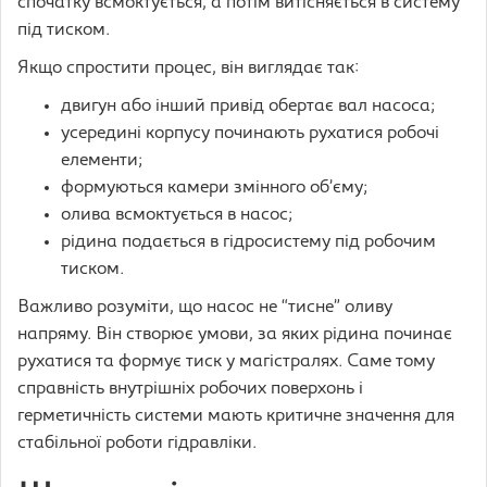
спочатку всмоктується, а потім витісняється в систему
під тиском.
Якщо спростити процес, він виглядає так:
двигун або інший привід обертає вал насоса;
усередині корпусу починають рухатися робочі
елементи;
формуються камери змінного об’єму;
олива всмоктується в насос;
рідина подається в гідросистему під робочим
тиском.
Важливо розуміти, що насос не “тисне” оливу
напряму. Він створює умови, за яких рідина починає
рухатися та формує тиск у магістралях. Саме тому
справність внутрішніх робочих поверхонь і
герметичність системи мають критичне значення для
стабільної роботи гідравліки.