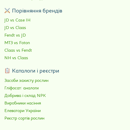
Порівняння брендів
JD vs Case IH
JD vs Claas
Fendt vs JD
МТЗ vs Foton
Claas vs Fendt
NH vs Claas
Каталоги і реєстри
Засоби захисту рослин
Гліфосат: аналоги
Добрива і склад NPK
Виробники насіння
Елеватори України
Реєстр сортів рослин