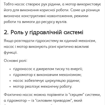
Тобто насос створює рух рідини, а мотор використовує
його для виконання корисної роботи. Саме ця різниця
визначає конструктивні навантаження, режими
роботи та вимоги до ресурсу вузлів.
2. Роль у гідравлічній системі
Якщо розглядати гідросистему як єдиний механізм,
насос і мотор виконують різні критично важливі
функції.
Основні ролі:
гідронасос є джерелом тиску та енергії;
гідромотор є виконавчим механізмом;
насос забезпечує циркуляцію рідини;
мотор реалізує механічну роботу.
Фактично насос можна порівняти із “серцем” системи,
а гідромотор — із “силовим приводом”, який