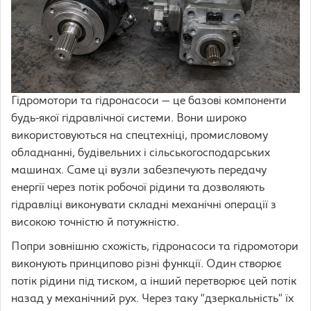
Гідромотори та гідронасоси — це базові компоненти
будь-якої гідравлічної системи. Вони широко
використовуються на спецтехніці, промисловому
обладнанні, будівельних і сільськогосподарських
машинах. Саме ці вузли забезпечують передачу
енергії через потік робочої рідини та дозволяють
гідравліці виконувати складні механічні операції з
високою точністю й потужністю.
Попри зовнішню схожість, гідронасоси та гідромотори
виконують принципово різні функції. Один створює
потік рідини під тиском, а інший перетворює цей потік
назад у механічний рух. Через таку “дзеркальність” їх