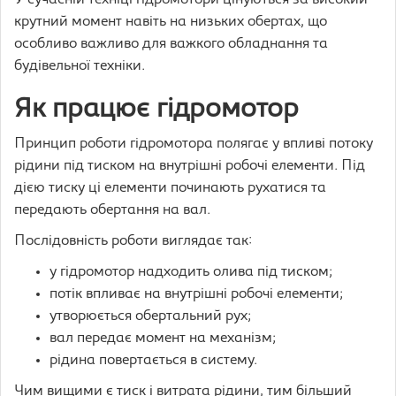
У сучасній техніці гідромотори цінуються за високий
крутний момент навіть на низьких обертах, що
особливо важливо для важкого обладнання та
будівельної техніки.
Як працює гідромотор
Принцип роботи гідромотора полягає у впливі потоку
рідини під тиском на внутрішні робочі елементи. Під
дією тиску ці елементи починають рухатися та
передають обертання на вал.
Послідовність роботи виглядає так:
у гідромотор надходить олива під тиском;
потік впливає на внутрішні робочі елементи;
утворюється обертальний рух;
вал передає момент на механізм;
рідина повертається в систему.
Чим вищими є тиск і витрата рідини, тим більший