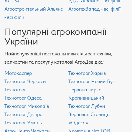
АСТРА -
РДО Украина - всі філії
Агростроительный Альянс
АгротехЗапад - всі філії
- всі філії
Популярні агрокомпанії
України
Найпопулярніші постачальники сільгосптехніки,
запчастин та послуг у каталозі АгроДовідка:
Мотокаспер
Техноторг Харків
Техноторг Черкаси
Техноторг Новий Буг
Техноторг
Червона зирка
Техноторг Одеса
Кропивницький
Техноторг Миколаїв
Техноторг Лубни
Техноторг Дніпро
Зерновая Столица
Техноторг Умань
«Одеса»
Агро-Центр Черкаси
Компанія ліст ТОВ