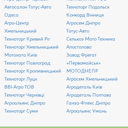
Aвтосалон Тотус-Авто
Техноторг Подольск
Одеса
Конкорд Вінниця
Агро-Центр
Агросем Дніпро
Хмельницький
Тотус-Авто
Техноторг Кривий Ріг
Сельхоз Мото Техника
Техноторг Хмельницький
Апостолово
Мотохата Київ
Завод Фрегат
Техноторг Павлоград
«Первомайськ»
Техноторг Кропивницький
МОТОДНЕПР
Техноторг Луцк
Агросем Хмельницький
ВВІ-Агро ТОВ
Агродеталь Київ
Техноторг Чернівці
Агродеталь Полтава
Агроальянс Дніпро
Ганза-Флекс Дніпро
Техноторг Суми
Агроальянс Умань