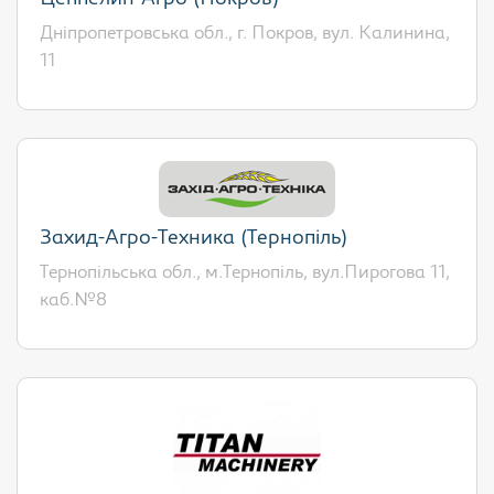
Дніпропетровська обл., г. Покров, вул. Калинина,
11
Захид-Агро-Техника (Тернопіль)
Тернопільська обл., м.Тернопіль, вул.Пирогова 11,
каб.№8