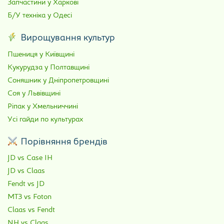
Запчастини у Харкові
Б/У техніка у Одесі
Вирощування культур
Пшениця у Київщині
Кукурудза у Полтавщині
Соняшник у Дніпропетровщині
Соя у Львівщині
Ріпак у Хмельниччині
Усі гайди по культурах
Порівняння брендів
JD vs Case IH
JD vs Claas
Fendt vs JD
МТЗ vs Foton
Claas vs Fendt
NH vs Claas