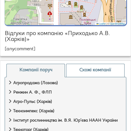
Leaflet
|
©
OpenStreetMap
Відгуки про компанію «Приходько А.В.
(Харків)»
[anycomment]
Компанії поруч
Схожі компанії
Агропродажа (Лозова)
Ренжин А. Ф., ФЛП
Агро-Пульс (Харків)
Техноимпекс (Харків)
Інститут рослинництва ім. В.Я. Юр’єва НААН України
Техноторг (Харків)