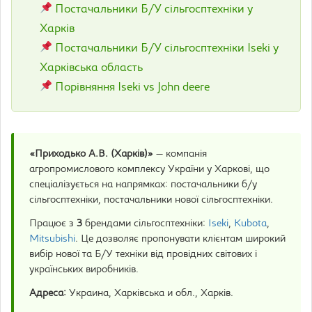
Постачальники Б/У сільгосптехніки у
Харків
Постачальники Б/У сільгосптехніки Iseki у
Харківська область
Порівняння Iseki vs John deere
«Приходько А.В. (Харків)»
— компанія
агропромислового комплексу України у Харкові, що
спеціалізується на напрямках: постачальники б/у
сільгосптехніки, постачальники нової сільгосптехніки.
Працює з
3
брендами сільгосптехніки:
Iseki
,
Kubota
,
Mitsubishi
. Це дозволяє пропонувати клієнтам широкий
вибір нової та Б/У техніки від провідних світових і
українських виробників.
Адреса:
Украина, Харківська и обл., Харків.