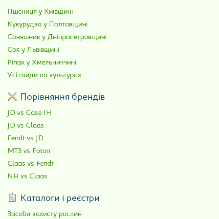
Пшениця у Київщині
Кукурудза у Полтавщині
Соняшник у Дніпропетровщині
Соя у Львівщині
Ріпак у Хмельниччині
Усі гайди по культурах
Порівняння брендів
JD vs Case IH
JD vs Claas
Fendt vs JD
МТЗ vs Foton
Claas vs Fendt
NH vs Claas
Каталоги і реєстри
Засоби захисту рослин