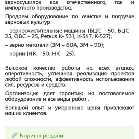
зерносушилок как отечественного, так и
импортного производства.
Продаем оборудование по очистке и погрузке
зерновых культур:
– зерноочистительные машины (БЦС – 50, БЦС –
25, ОВС – 25, Pеtкus К- 531, К-547, К-527);
– зерно метатели (ЗМ – 60А, ЗМ – 90);
– нории (НК – 50, НК – 25).
Высокое качество работы на всех этапах,
оперативность,
успешная реализация проектов
любой сложности,
эффективность использования
сил,
ресурсов
и средств.
Организация дает гарантию на поставляемое
оборудование и все виды работ .
Большой опыт и умеренные цены привлекают
наших клиентов.
Корисні розділи