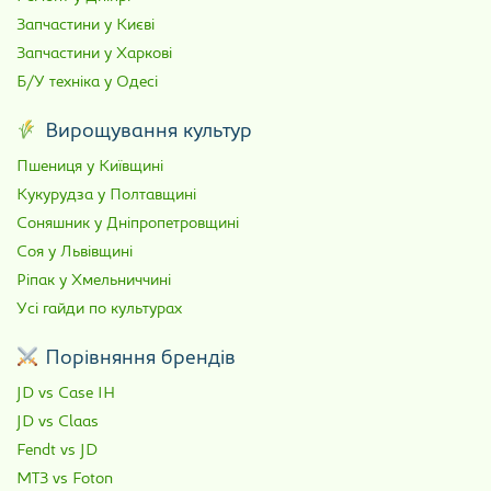
Запчастини у Києві
Запчастини у Харкові
Б/У техніка у Одесі
Вирощування культур
Пшениця у Київщині
Кукурудза у Полтавщині
Соняшник у Дніпропетровщині
Соя у Львівщині
Ріпак у Хмельниччині
Усі гайди по культурах
Порівняння брендів
JD vs Case IH
JD vs Claas
Fendt vs JD
МТЗ vs Foton