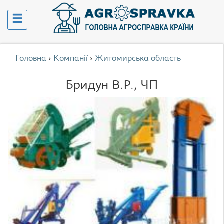
Головна
›
Компанії
›
Житомирська область
Бридун В.Р., ЧП