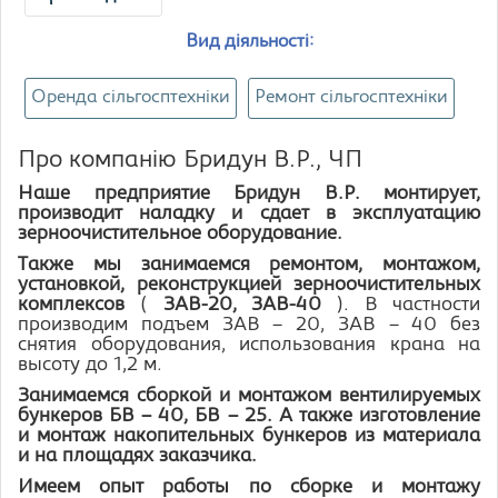
Вид діяльності:
Оренда сільгосптехніки
Ремонт сільгосптехніки
Про компанію Бридун В.Р., ЧП
Наше предприятие Бридун В.Р. м
онтирует,
производит наладку и сдает в эксплуатацию
зерноочистительное оборудование.
Также мы занимаемся ремонтом, монтажом,
установкой, реконструкцией зерноочистительных
комплексов
(
ЗАВ-20, ЗАВ-40
). В частности
производим подъем ЗАВ – 20, ЗАВ – 40 без
снятия оборудования, использования крана на
высоту до 1,2 м.
Занимаемся сборкой и монтажом вентилируемых
бункеров БВ – 40, БВ – 25. А также изготовление
и монтаж накопительных бункеров из материала
и на площадях заказчика.
Имеем опыт работы по сборке и монтажу