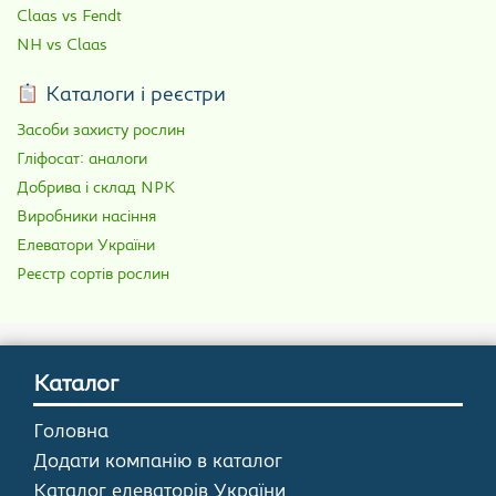
Claas vs Fendt
NH vs Claas
Каталоги і реєстри
Засоби захисту рослин
Гліфосат: аналоги
Добрива і склад NPK
Виробники насіння
Елеватори України
Реєстр сортів рослин
Каталог
Головна
Додати компанію в каталог
Каталог елеваторів України