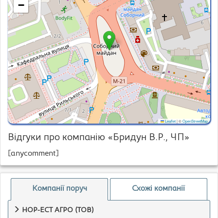
−
Leaflet
|
©
OpenStreetMap
Відгуки про компанію «Бридун В.Р., ЧП»
[anycomment]
Компанії поруч
Схожі компанії
НОР-ЕСТ АГРО (ТОВ)