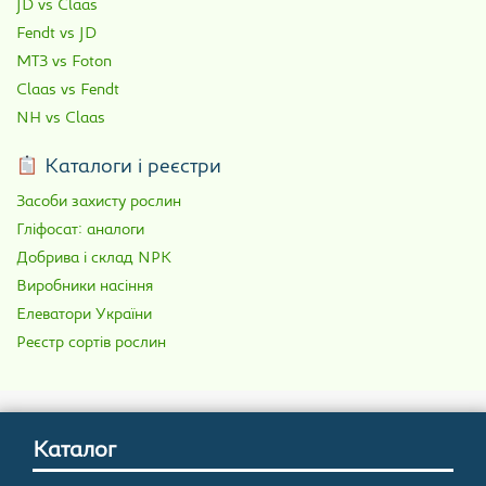
JD vs Claas
Fendt vs JD
МТЗ vs Foton
Claas vs Fendt
NH vs Claas
Каталоги і реєстри
Засоби захисту рослин
Гліфосат: аналоги
Добрива і склад NPK
Виробники насіння
Елеватори України
Реєстр сортів рослин
Каталог