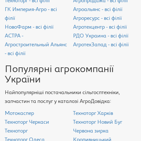
Техноторг - всі філії
Агропродажа - всі філії
ГК Империя-Агро - всі
Агроальянс - всі філії
філії
Агроресурс - всі філії
НовоФарм - всі філії
Агротехцентр - всі філії
АСТРА -
РДО Украина - всі філії
Агростроительный Альянс
АгротехЗапад - всі філії
- всі філії
Популярні агрокомпанії
України
Найпопулярніші постачальники сільгосптехніки,
запчастин та послуг у каталозі АгроДовідка:
Мотокаспер
Техноторг Харків
Техноторг Черкаси
Техноторг Новий Буг
Техноторг
Червона зирка
Техноторг Одеса
Кропивницький