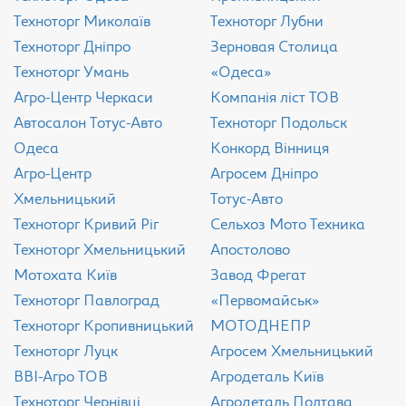
Техноторг Миколаїв
Техноторг Лубни
Техноторг Дніпро
Зерновая Столица
Техноторг Умань
«Одеса»
Агро-Центр Черкаси
Компанія ліст ТОВ
Aвтосалон Тотус-Авто
Техноторг Подольск
Одеса
Конкорд Вінниця
Агро-Центр
Агросем Дніпро
Хмельницький
Тотус-Авто
Техноторг Кривий Ріг
Сельхоз Мото Техника
Техноторг Хмельницький
Апостолово
Мотохата Київ
Завод Фрегат
Техноторг Павлоград
«Первомайськ»
Техноторг Кропивницький
МОТОДНЕПР
Техноторг Луцк
Агросем Хмельницький
ВВІ-Агро ТОВ
Агродеталь Київ
Техноторг Чернівці
Агродеталь Полтава