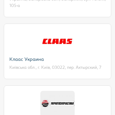
105-а
Клаас Украина
Київська обл., г. Київ, 03022, пер. Ахтырский, 7