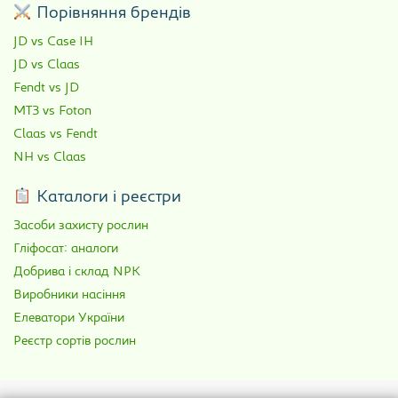
Порівняння брендів
JD vs Case IH
JD vs Claas
Fendt vs JD
МТЗ vs Foton
Claas vs Fendt
NH vs Claas
Каталоги і реєстри
Засоби захисту рослин
Гліфосат: аналоги
Добрива і склад NPK
Виробники насіння
Елеватори України
Реєстр сортів рослин