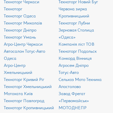
Техноторг Черкаси
Техноторг Новий Буг
Техноторг
Червона зирка
Техноторг Одеса
Кропивницький
Техноторг Миколаїв
Техноторг Лубни
Техноторг Дніпро
Зерновая Столица
Техноторг Умань
«Одеса»
Агро-Центр Черкаси
Компанія ліст ТОВ
Aвтосалон Тотус-Авто
Техноторг Подольск
Одеса
Конкорд Вінниця
Агро-Центр
Агросем Дніпро
Хмельницький
Тотус-Авто
Техноторг Кривий Ріг
Сельхоз Мото Техника
Техноторг Хмельницький
Апостолово
Мотохата Київ
Завод Фрегат
Техноторг Павлоград
«Первомайськ»
Техноторг Кропивницький
МОТОДНЕПР