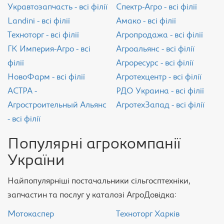
Укравтозапчасть - всі філії
Спектр-Агро - всі філії
Landini - всі філії
Амако - всі філії
Техноторг - всі філії
Агропродажа - всі філії
ГК Империя-Агро - всі
Агроальянс - всі філії
філії
Агроресурс - всі філії
НовоФарм - всі філії
Агротехцентр - всі філії
АСТРА -
РДО Украина - всі філії
Агростроительный Альянс
АгротехЗапад - всі філії
- всі філії
Популярні агрокомпанії
України
Найпопулярніші постачальники сільгосптехніки,
запчастин та послуг у каталозі АгроДовідка:
Мотокаспер
Техноторг Харків