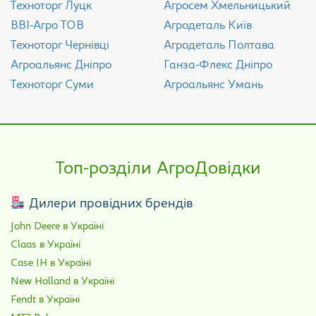
Техноторг Луцк
Агросем Хмельницький
ВВІ-Агро ТОВ
Агродеталь Київ
Техноторг Чернівці
Агродеталь Полтава
Агроальянс Дніпро
Ганза-Флекс Дніпро
Техноторг Суми
Агроальянс Умань
Топ-розділи АгроДовідки
Дилери провідних брендів
John Deere в Україні
Claas в Україні
Case IH в Україні
New Holland в Україні
Fendt в Україні