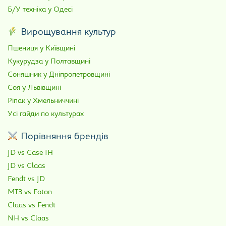
Б/У техніка у Одесі
Вирощування культур
Пшениця у Київщині
Кукурудза у Полтавщині
Соняшник у Дніпропетровщині
Соя у Львівщині
Ріпак у Хмельниччині
Усі гайди по культурах
Порівняння брендів
JD vs Case IH
JD vs Claas
Fendt vs JD
МТЗ vs Foton
Claas vs Fendt
NH vs Claas