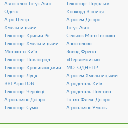
Aвтосалон Тотус-Авто
Техноторг Подольск
Одеса
Конкорд Вінниця
Агро-Центр
Агросем Дніпро
Хмельницький
Тотус-Авто
Техноторг Кривий Ріг
Сельхоз Мото Техника
Техноторг Хмельницький
Апостолово
Мотохата Київ
Завод Фрегат
Техноторг Павлоград
«Первомайськ»
Техноторг Кропивницький
МОТОДНЕПР
Техноторг Луцк
Агросем Хмельницький
ВВІ-Агро ТОВ
Агродеталь Київ
Техноторг Чернівці
Агродеталь Полтава
Агроальянс Дніпро
Ганза-Флекс Дніпро
Техноторг Суми
Агроальянс Умань