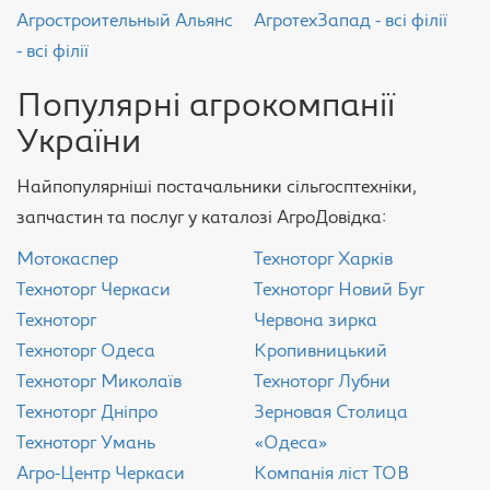
Агростроительный Альянс
АгротехЗапад - всі філії
- всі філії
Популярні агрокомпанії
України
Найпопулярніші постачальники сільгосптехніки,
запчастин та послуг у каталозі АгроДовідка:
Мотокаспер
Техноторг Харків
Техноторг Черкаси
Техноторг Новий Буг
Техноторг
Червона зирка
Техноторг Одеса
Кропивницький
Техноторг Миколаїв
Техноторг Лубни
Техноторг Дніпро
Зерновая Столица
Техноторг Умань
«Одеса»
Агро-Центр Черкаси
Компанія ліст ТОВ