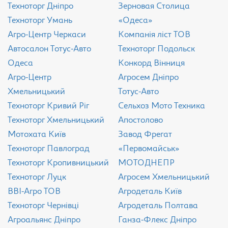
Техноторг Дніпро
Зерновая Столица
Техноторг Умань
«Одеса»
Агро-Центр Черкаси
Компанія ліст ТОВ
Aвтосалон Тотус-Авто
Техноторг Подольск
Одеса
Конкорд Вінниця
Агро-Центр
Агросем Дніпро
Хмельницький
Тотус-Авто
Техноторг Кривий Ріг
Сельхоз Мото Техника
Техноторг Хмельницький
Апостолово
Мотохата Київ
Завод Фрегат
Техноторг Павлоград
«Первомайськ»
Техноторг Кропивницький
МОТОДНЕПР
Техноторг Луцк
Агросем Хмельницький
ВВІ-Агро ТОВ
Агродеталь Київ
Техноторг Чернівці
Агродеталь Полтава
Агроальянс Дніпро
Ганза-Флекс Дніпро