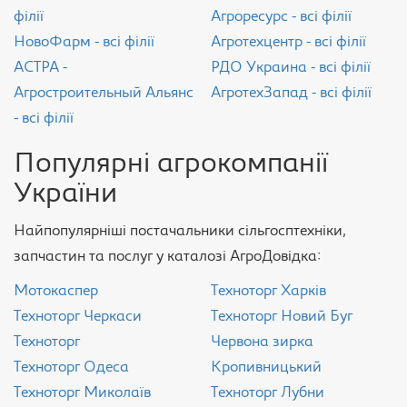
філії
Агроресурс - всі філії
НовоФарм - всі філії
Агротехцентр - всі філії
АСТРА -
РДО Украина - всі філії
Агростроительный Альянс
АгротехЗапад - всі філії
- всі філії
Популярні агрокомпанії
України
Найпопулярніші постачальники сільгосптехніки,
запчастин та послуг у каталозі АгроДовідка:
Мотокаспер
Техноторг Харків
Техноторг Черкаси
Техноторг Новий Буг
Техноторг
Червона зирка
Техноторг Одеса
Кропивницький
Техноторг Миколаїв
Техноторг Лубни