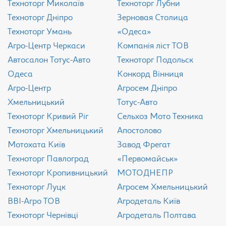
Техноторг Миколаїв
Техноторг Лубни
Техноторг Дніпро
Зерновая Столица
Техноторг Умань
«Одеса»
Агро-Центр Черкаси
Компанія ліст ТОВ
Aвтосалон Тотус-Авто
Техноторг Подольск
Одеса
Конкорд Вінниця
Агро-Центр
Агросем Дніпро
Хмельницький
Тотус-Авто
Техноторг Кривий Ріг
Сельхоз Мото Техника
Техноторг Хмельницький
Апостолово
Мотохата Київ
Завод Фрегат
Техноторг Павлоград
«Первомайськ»
Техноторг Кропивницький
МОТОДНЕПР
Техноторг Луцк
Агросем Хмельницький
ВВІ-Агро ТОВ
Агродеталь Київ
Техноторг Чернівці
Агродеталь Полтава