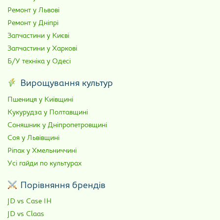
Ремонт у Львові
Ремонт у Дніпрі
Запчастини у Києві
Запчастини у Харкові
Б/У техніка у Одесі
Вирощування культур
Пшениця у Київщині
Кукурудза у Полтавщині
Соняшник у Дніпропетровщині
Соя у Львівщині
Ріпак у Хмельниччині
Усі гайди по культурах
Порівняння брендів
JD vs Case IH
JD vs Claas