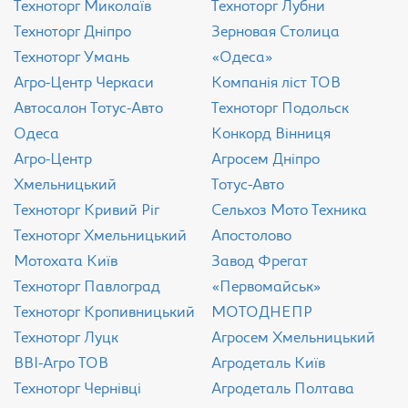
Техноторг Миколаїв
Техноторг Лубни
Техноторг Дніпро
Зерновая Столица
Техноторг Умань
«Одеса»
Агро-Центр Черкаси
Компанія ліст ТОВ
Aвтосалон Тотус-Авто
Техноторг Подольск
Одеса
Конкорд Вінниця
Агро-Центр
Агросем Дніпро
Хмельницький
Тотус-Авто
Техноторг Кривий Ріг
Сельхоз Мото Техника
Техноторг Хмельницький
Апостолово
Мотохата Київ
Завод Фрегат
Техноторг Павлоград
«Первомайськ»
Техноторг Кропивницький
МОТОДНЕПР
Техноторг Луцк
Агросем Хмельницький
ВВІ-Агро ТОВ
Агродеталь Київ
Техноторг Чернівці
Агродеталь Полтава