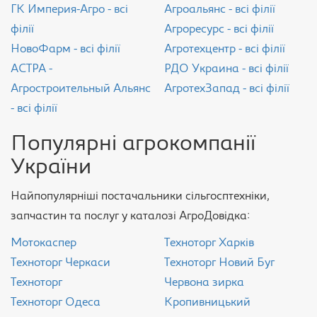
ГК Империя-Агро - всі
Агроальянс - всі філії
філії
Агроресурс - всі філії
НовоФарм - всі філії
Агротехцентр - всі філії
АСТРА -
РДО Украина - всі філії
Агростроительный Альянс
АгротехЗапад - всі філії
- всі філії
Популярні агрокомпанії
України
Найпопулярніші постачальники сільгосптехніки,
запчастин та послуг у каталозі АгроДовідка:
Мотокаспер
Техноторг Харків
Техноторг Черкаси
Техноторг Новий Буг
Техноторг
Червона зирка
Техноторг Одеса
Кропивницький