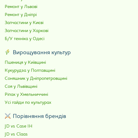
Ремонт у Львові
Ремонт у Дніпрі
Запчастини у Києві
Запчастини у Харкові
Б/У техніка у Одесі
Вирощування культур
Пшениця у Київщині
Кукурудза у Полтавщині
Соняшник у Дніпропетровщині
Соя у Львівщині
Ріпак у Хмельниччині
Усі гайди по культурах
Порівняння брендів
JD vs Case IH
JD vs Claas