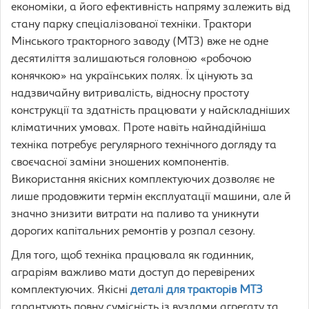
економіки, а його ефективність напряму залежить від
стану парку спеціалізованої техніки. Трактори
Мінського тракторного заводу (МТЗ) вже не одне
десятиліття залишаються головною «робочою
конячкою» на українських полях. Їх цінують за
надзвичайну витривалість, відносну простоту
конструкції та здатність працювати у найскладніших
кліматичних умовах. Проте навіть найнадійніша
техніка потребує регулярного технічного догляду та
своєчасної заміни зношених компонентів.
Використання якісних комплектуючих дозволяє не
лише продовжити термін експлуатації машини, але й
значно знизити витрати на паливо та уникнути
дорогих капітальних ремонтів у розпал сезону.
Для того, щоб техніка працювала як годинник,
аграріям важливо мати доступ до перевірених
комплектуючих. Якісні
деталі для тракторів МТЗ
гарантують повну сумісність із вузлами агрегату та