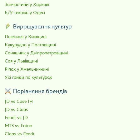
Запчастини у Харкові
Б/У техніка у Одесі
Вирощування культур
Пшениця у Київщині
Кукурудза у Полтавщині
Соняшник у Дніпропетровщині
Соя у Львівщині
Ріпак у Хмельниччині
Усі гайди по культурах
Порівняння брендів
JD vs Case IH
JD vs Claas
Fendt vs JD
МТЗ vs Foton
Claas vs Fendt