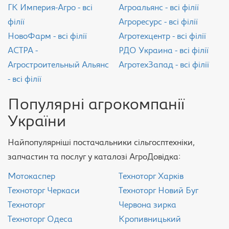
ГК Империя-Агро - всі
Агроальянс - всі філії
філії
Агроресурс - всі філії
НовоФарм - всі філії
Агротехцентр - всі філії
АСТРА -
РДО Украина - всі філії
Агростроительный Альянс
АгротехЗапад - всі філії
- всі філії
Популярні агрокомпанії
України
Найпопулярніші постачальники сільгосптехніки,
запчастин та послуг у каталозі АгроДовідка:
Мотокаспер
Техноторг Харків
Техноторг Черкаси
Техноторг Новий Буг
Техноторг
Червона зирка
Техноторг Одеса
Кропивницький