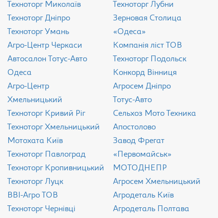
Техноторг Миколаїв
Техноторг Лубни
Техноторг Дніпро
Зерновая Столица
Техноторг Умань
«Одеса»
Агро-Центр Черкаси
Компанія ліст ТОВ
Aвтосалон Тотус-Авто
Техноторг Подольск
Одеса
Конкорд Вінниця
Агро-Центр
Агросем Дніпро
Хмельницький
Тотус-Авто
Техноторг Кривий Ріг
Сельхоз Мото Техника
Техноторг Хмельницький
Апостолово
Мотохата Київ
Завод Фрегат
Техноторг Павлоград
«Первомайськ»
Техноторг Кропивницький
МОТОДНЕПР
Техноторг Луцк
Агросем Хмельницький
ВВІ-Агро ТОВ
Агродеталь Київ
Техноторг Чернівці
Агродеталь Полтава