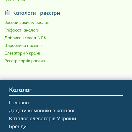
NH vs Claas
Каталоги і реєстри
Засоби захисту рослин
Гліфосат: аналоги
Добрива і склад NPK
Виробники насіння
Елеватори України
Реєстр сортів рослин
Каталог
Головна
Додати компанію в каталог
Каталог елеваторів України
Бренди