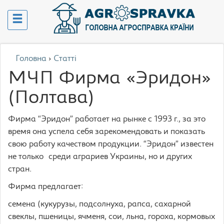
Головна
›
Статті
МЧП Фирма «Эридон»
(Полтава)
Фирма “Эридон” работает на рынке с 1993 г., за это
время она успела себя зарекомендовать и показать
свою работу качеством продукции. “Эридон” известен
не только среди аграриев Украины, но и других
стран.
Фирма предлагает:
семена (кукурузы, подсолнуха, рапса, сахарной
свеклы, пшеницы, ячменя, сои, льна, гороха, кормовых