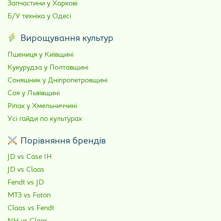
Запчастини у Харкові
Б/У техніка у Одесі
Вирощування культур
Пшениця у Київщині
Кукурудза у Полтавщині
Соняшник у Дніпропетровщині
Соя у Львівщині
Ріпак у Хмельниччині
Усі гайди по культурах
Порівняння брендів
JD vs Case IH
JD vs Claas
Fendt vs JD
МТЗ vs Foton
Claas vs Fendt