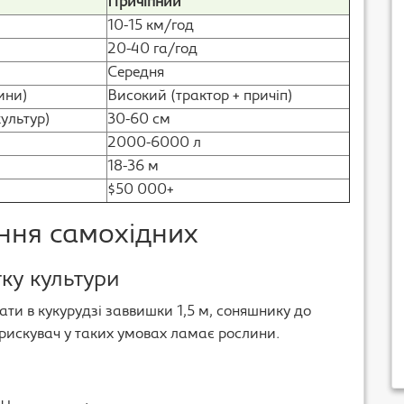
Причіпний
10-15 км/год
20-40 га/год
Середня
ини)
Високий (трактор + причіп)
культур)
30-60 см
2000-6000 л
18-36 м
$50 000+
ння самохідних
тку культури
ати в кукурудзі заввишки 1,5 м, соняшнику до
прискувач у таких умовах ламає рослини.