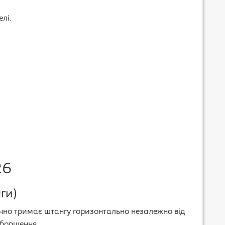
лі.
26
ги)
чно тримає штангу горизонтально незалежно від
оборщення.