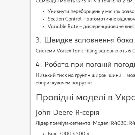
Самохідні мають GPS RTK з точністю 2 см.
Уникнути переборщень у місцях розвор
Section Control – автоматичне відклю
Variable Rate – диференційоване внес
3. Швидке заповнення бака
Системи Vortex Tank Filling заповнюють 6 
4. Робота при поганій погод
Низький тиск на ґрунт + широкі шини = мо
обприскувачем загрузне.
Провідні моделі в Укр
John Deere R-серія
Лідер преміум-сегмента. Моделі R4030, R
Бак: 3000-4500 л.