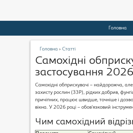
Головна
Головна
›
Статті
Самохідні обприску
застосування 202
Самохідні обприскувачі – найдорожча, але
захисту рослин (ЗЗР), рідких добрив, фун
причіпних, працює швидше, точніше і дозво
вікна. У 2026 році – обов’язковий інструме
Чим самохідний відріз