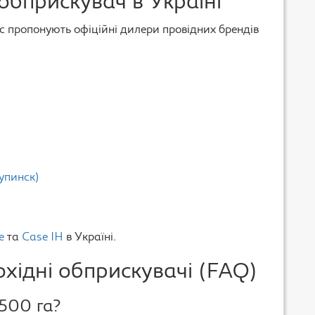
обприскувач в Україні
іс пропонують офіційні дилери провідних брендів
упинск)
e
та
Case IH
в Україні.
охідні обприскувачі (FAQ)
1500 га?