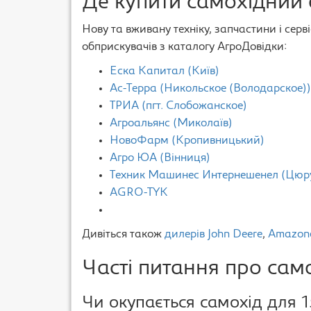
Де купити самохідний 
Нову та вживану техніку, запчастини і серв
обприскувачів з каталогу АгроДовідки:
Еска Капитал (Київ)
Ас-Терра (Никольское (Володарское))
ТРИА (пгт. Слобожанское)
Агроальянс (Миколаїв)
НовоФарм (Кропивницький)
Агро ЮА (Вінниця)
Техник Машинес Интернешенел (Цюр
AGRO-TYK
Дивіться також
дилерів John Deere
,
Amazon
Часті питання про сам
Чи окупається самохід для 