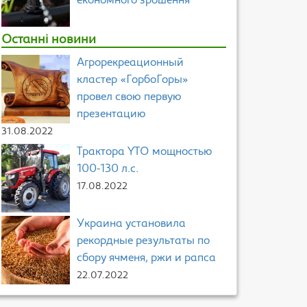
економного зрошення
Останні новини
Агрорекреационный
кластер «ГорбоГоры»
провел свою первую
презентацию
31.08.2022
Трактора YTO мощностью
100-130 л.с.
17.08.2022
Украина установила
рекордные результаты по
сбору ячменя, ржи и рапса
22.07.2022