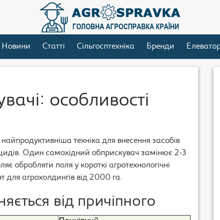
Новини
Статті
Сільгосптехніка
Бренди
Елевато
вачі: особливості
6
 найпродуктивніша техніка для внесення засобів
гіцидів. Один самохідний обприскувач замінює 2-3
ляє обробляти поля у короткі агротехнологічні
нт для агрохолдингів від 2000 га.
няється від причіпного