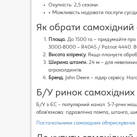
Окупність: 2,5 сезони.
+ Можливість надавати послуги сусід
Як обрати самохідний
Площа.
До 1500 га – придумайте про
3000-8000 – R4045 / Patriot 4440. 8
Висота кліренсу.
Якщо плануєте обробку
Ширина штанги.
24 м – для невеликих 
агрохолдингів.
Бренд.
John Deere – лідер сервісу. Ha
Б/У ринок самохідних
Б/У з ЄС – популярний канал. 5-7-річні ма
обов’язкова: гідравлічна помпа, штанга, ш
Постачальники самохідних обприскувачів