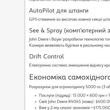
AutoPilot для штанги
GPS-стеження за висотою кожної секції штан
See & Spray (комп’ютерний з
John Deere і Bayer розробили технологію то
Камери виявляють бур’яни в реальному час
Drift Control
Електронна система зменшення віднесу крап
Економіка самохідног
Розрахунок для агрохолдингу 5000 га (3 об
Послуги (підряд): 15 000 × 600 грн =
Свій John Deere R4045 (нова): $400 0
Вже у 2-му сезоні: економія ~$175 000