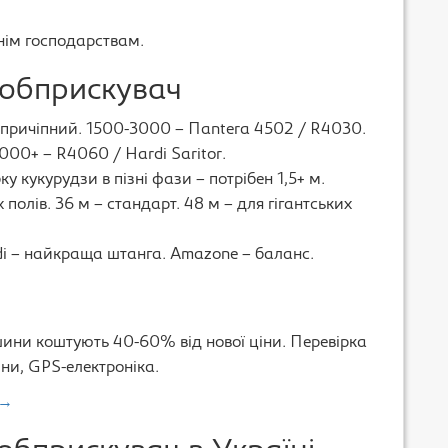
нім господарствам.
 обприскувач
 причіпний. 1500-3000 – Пantera 4502 / R4030.
000+ – R4060 / Hardi Saritor.
 кукурудзи в пізні фази – потрібен 1,5+ м.
полів. 36 м – стандарт. 48 м – для гігантських
rdi – найкраща штанга. Amazone – баланс.
шини коштують 40-60% від нової ціни. Перевірка
ини, GPS-електроніка.
 →