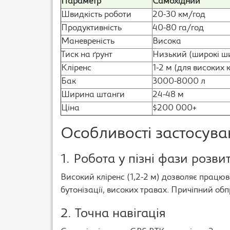
Параметр
Самохідний
Швидкість роботи
20-30 км/год
Продуктивність
40-80 га/год
Маневреність
Висока
Тиск на ґрунт
Низький (широкі ш
Кліренс
1-2 м (для високих 
Бак
3000-8000 л
Ширина штанги
24-48 м
Ціна
$200 000+
Особливості застосува
1. Робота у пізні фази розви
Високий кліренс (1,2-2 м) дозволяє працюв
бутонізації, високих травах. Причіпний об
2. Точна навігація