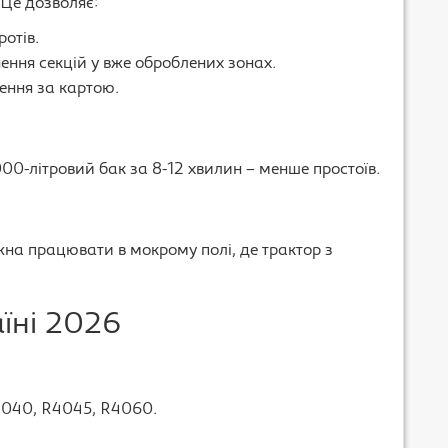
 Це дозволяє:
отів.
чення секцій у вже оброблених зонах.
ення за картою.
000-літровий бак за 8-12 хвилин – менше простоїв.
і
жна працювати в мокрому полі, де трактор з
аїні 2026
4040, R4045, R4060.