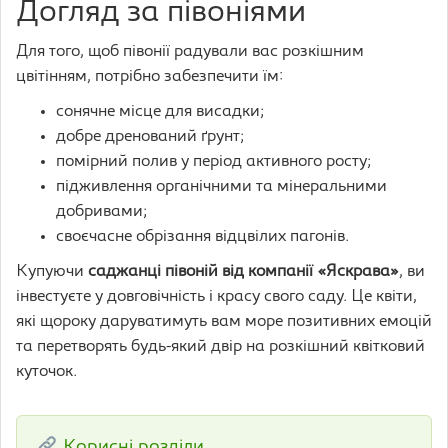
Догляд за півоніями
Для того, щоб півонії радували вас розкішним
цвітінням, потрібно забезпечити їм:
сонячне місце для висадки;
добре дренований ґрунт;
помірний полив у період активного росту;
підживлення органічними та мінеральними
добривами;
своєчасне обрізання відцвілих пагонів.
Купуючи
саджанці півоній від компанії «Яскрава»
, ви
інвестуєте у довговічність і красу свого саду. Це квіти,
які щороку даруватимуть вам море позитивних емоцій
та перетворять будь-який двір на розкішний квітковий
куточок.
Корисні розділи