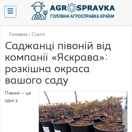
Головна
›
Статті
Саджанці півоній від
компанії «Яскрава»:
розкішна окраса
вашого саду
Півонії — це
одні з