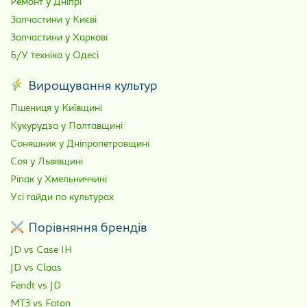
Ремонт у Дніпрі
Запчастини у Києві
Запчастини у Харкові
Б/У техніка у Одесі
Вирощування культур
Пшениця у Київщині
Кукурудза у Полтавщині
Соняшник у Дніпропетровщині
Соя у Львівщині
Ріпак у Хмельниччині
Усі гайди по культурах
Порівняння брендів
JD vs Case IH
JD vs Claas
Fendt vs JD
МТЗ vs Foton