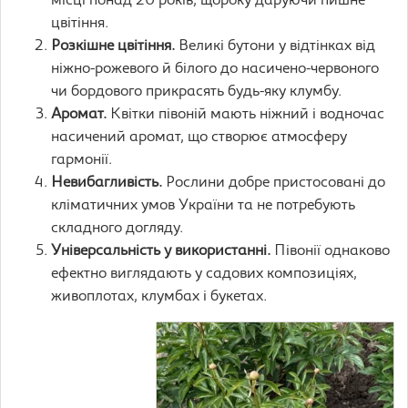
місці понад 20 років, щороку даруючи пишне
цвітіння.
Розкішне цвітіння.
Великі бутони у відтінках від
ніжно-рожевого й білого до насичено-червоного
чи бордового прикрасять будь-яку клумбу.
Аромат.
Квітки півоній мають ніжний і водночас
насичений аромат, що створює атмосферу
гармонії.
Невибагливість.
Рослини добре пристосовані до
кліматичних умов України та не потребують
складного догляду.
Універсальність у використанні.
Півонії однаково
ефектно виглядають у садових композиціях,
живоплотах, клумбах і букетах.