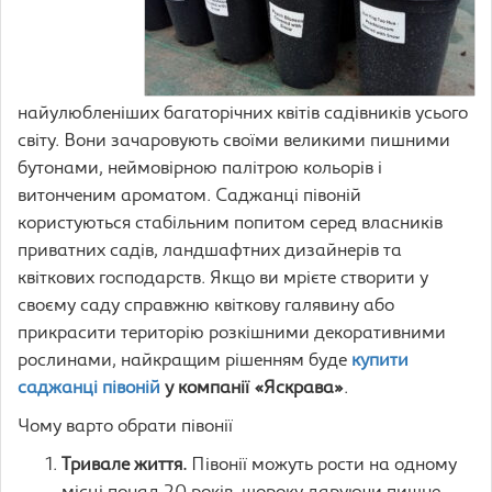
найулюбленіших багаторічних квітів садівників усього
світу. Вони зачаровують своїми великими пишними
бутонами, неймовірною палітрою кольорів і
витонченим ароматом. Саджанці півоній
користуються стабільним попитом серед власників
приватних садів, ландшафтних дизайнерів та
квіткових господарств. Якщо ви мрієте створити у
своєму саду справжню квіткову галявину або
прикрасити територію розкішними декоративними
рослинами, найкращим рішенням буде
купити
саджанці півоній
у компанії «Яскрава»
.
Чому варто обрати півонії
Тривале життя.
Півонії можуть рости на одному