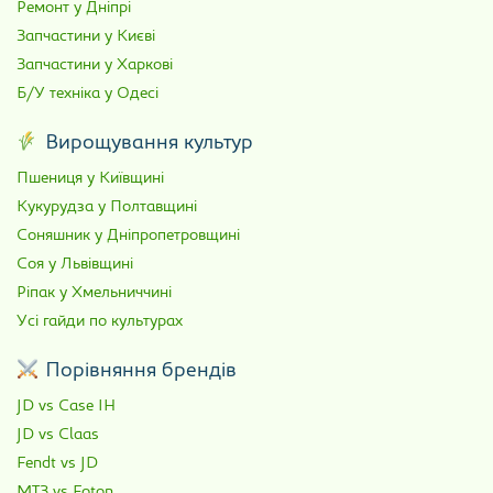
Ремонт у Дніпрі
Запчастини у Києві
Запчастини у Харкові
Б/У техніка у Одесі
Вирощування культур
Пшениця у Київщині
Кукурудза у Полтавщині
Соняшник у Дніпропетровщині
Соя у Львівщині
Ріпак у Хмельниччині
Усі гайди по культурах
Порівняння брендів
JD vs Case IH
JD vs Claas
Fendt vs JD
МТЗ vs Foton