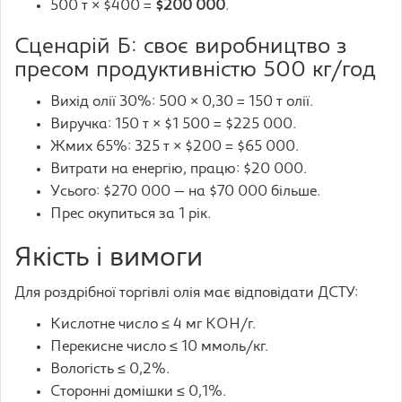
500 т × $400 =
$200 000
.
Сценарій Б: своє виробництво з
пресом продуктивністю 500 кг/год
Вихід олії 30%: 500 × 0,30 = 150 т олії.
Виручка: 150 т × $1 500 = $225 000.
Жмих 65%: 325 т × $200 = $65 000.
Витрати на енергію, працю: $20 000.
Усього: $270 000 — на $70 000 більше.
Прес окупиться за 1 рік.
Якість і вимоги
Для роздрібної торгівлі олія має відповідати ДСТУ:
Кислотне число ≤ 4 мг KOH/г.
Перекисне число ≤ 10 ммоль/кг.
Вологість ≤ 0,2%.
Сторонні домішки ≤ 0,1%.