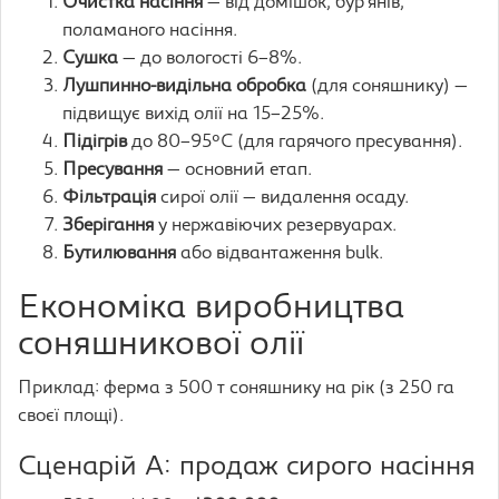
Очистка насіння
— від домішок, бур’янів,
поламаного насіння.
Сушка
— до вологості 6–8%.
Лушпинно-видільна обробка
(для соняшнику) —
підвищує вихід олії на 15–25%.
Підігрів
до 80–95°C (для гарячого пресування).
Пресування
— основний етап.
Фільтрація
сирої олії — видалення осаду.
Зберігання
у нержавіючих резервуарах.
Бутилювання
або відвантаження bulk.
Економіка виробництва
соняшникової олії
Приклад: ферма з 500 т соняшнику на рік (з 250 га
своєї площі).
Сценарій А: продаж сирого насіння