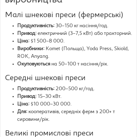
виробництва
Малі шнекові преси (фермерські)
Продуктивність:
30–150 кг насіння/год.
Привод:
електричний (3–7,5 кВт) або тракторний.
Ціна:
$1 500–8 000.
Виробники:
Komet (Польща), Yoda Press, Skiold,
ROK, Anyang.
Окуповуються
на 50–100 т насіння/рік.
Середні шнекові преси
Продуктивність:
200–500 кг/год.
Привод:
15–30 кВт.
Ціна:
$10 000–30 000.
Для:
кооперативів, середніх ферм з 200+ т
сировини/рік.
Великі промислові преси