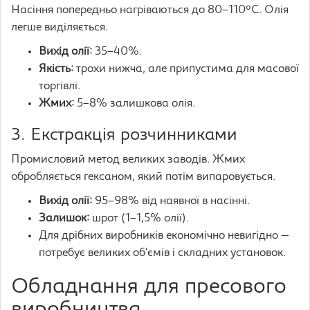
Насіння попередньо нагріваються до 80–110°C. Олія
легше виділяється.
Вихід олії:
35–40%.
Якість:
трохи нижча, але припустима для масової
торгівлі.
Жмих:
5–8% залишкова олія.
3. Екстракція розчинниками
Промисловий метод великих заводів. Жмих
обробляється гексаном, який потім випаровується.
Вихід олії:
95–98% від наявної в насінні.
Залишок:
шрот (1–1,5% олії).
Для дрібних виробників економічно невигідно —
потребує великих об’ємів і складних установок.
Обладнання для пресового