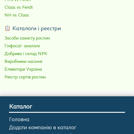
Claas vs Fendt
NH vs Claas
Каталоги і реєстри
Засоби захисту рослин
Гліфосат: аналоги
Добрива і склад NPK
Виробники насіння
Елеватори України
Реєстр сортів рослин
Каталог
Головна
Додати компанію в каталог