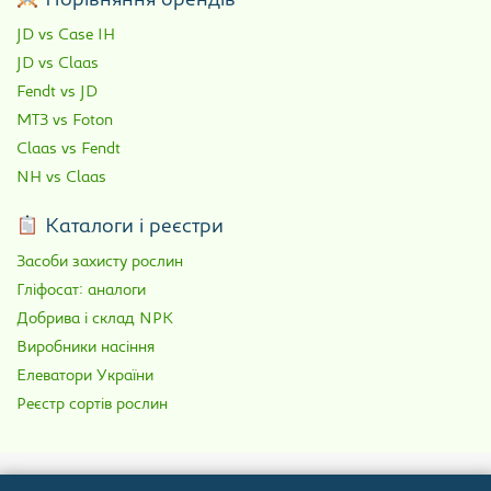
Порівняння брендів
JD vs Case IH
JD vs Claas
Fendt vs JD
МТЗ vs Foton
Claas vs Fendt
NH vs Claas
Каталоги і реєстри
Засоби захисту рослин
Гліфосат: аналоги
Добрива і склад NPK
Виробники насіння
Елеватори України
Реєстр сортів рослин