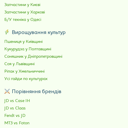
Запчастини у Києві
Запчастини у Харкові
Б/У техніка у Одесі
Вирощування культур
Пшениця у Київщині
Кукурудза у Полтавщині
Соняшник у Дніпропетровщині
Соя у Львівщині
Ріпак у Хмельниччині
Усі гайди по культурах
Порівняння брендів
JD vs Case IH
JD vs Claas
Fendt vs JD
МТЗ vs Foton