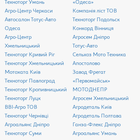
Техноторг Умань
«Одеса»
Агро-Центр Черкаси
Компанія ліст ТОВ
Aвтосалон Тотус-Авто
Техноторг Подольск
Одеса
Конкорд Вінниця
Агро-Центр
Агросем Дніпро
Хмельницький
Тотус-Авто
Техноторг Кривий Ріг
Сельхоз Мото Техника
Техноторг Хмельницький
Апостолово
Мотохата Київ
Завод Фрегат
Техноторг Павлоград
«Первомайськ»
Техноторг Кропивницький
МОТОДНЕПР
Техноторг Луцк
Агросем Хмельницький
ВВІ-Агро ТОВ
Агродеталь Київ
Техноторг Чернівці
Агродеталь Полтава
Агроальянс Дніпро
Ганза-Флекс Дніпро
Техноторг Суми
Агроальянс Умань