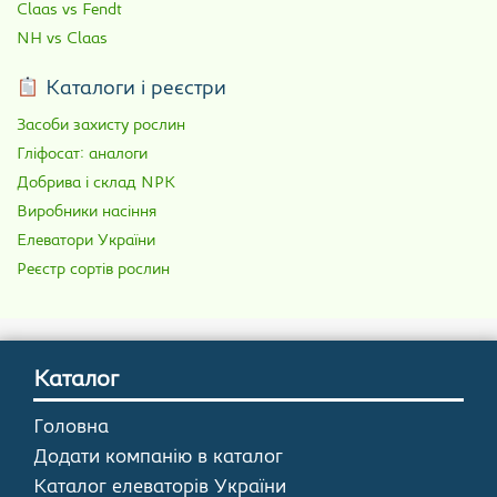
Claas vs Fendt
NH vs Claas
Каталоги і реєстри
Засоби захисту рослин
Гліфосат: аналоги
Добрива і склад NPK
Виробники насіння
Елеватори України
Реєстр сортів рослин
Каталог
Головна
Додати компанію в каталог
Каталог елеваторів України