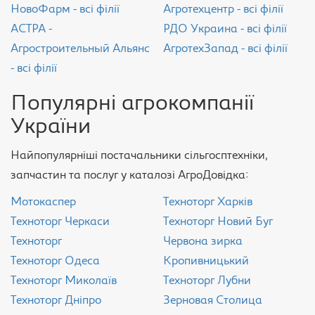
НовоФарм - всі філії
Агротехцентр - всі філії
АСТРА -
РДО Украина - всі філії
Агростроительный Альянс
АгротехЗапад - всі філії
- всі філії
Популярні агрокомпанії
України
Найпопулярніші постачальники сільгосптехніки,
запчастин та послуг у каталозі АгроДовідка:
Мотокаспер
Техноторг Харків
Техноторг Черкаси
Техноторг Новий Буг
Техноторг
Червона зирка
Техноторг Одеса
Кропивницький
Техноторг Миколаїв
Техноторг Лубни
Техноторг Дніпро
Зерновая Столица