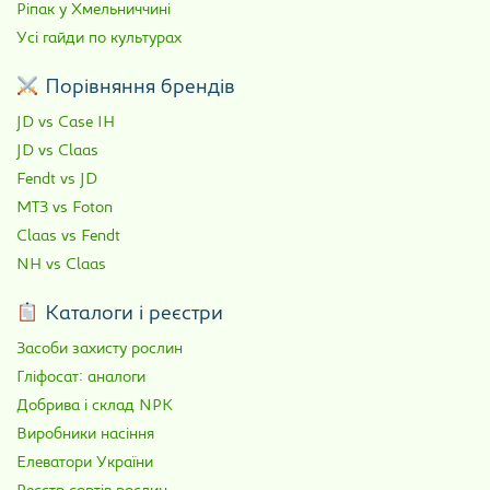
Ріпак у Хмельниччині
Усі гайди по культурах
Порівняння брендів
JD vs Case IH
JD vs Claas
Fendt vs JD
МТЗ vs Foton
Claas vs Fendt
NH vs Claas
Каталоги і реєстри
Засоби захисту рослин
Гліфосат: аналоги
Добрива і склад NPK
Виробники насіння
Елеватори України