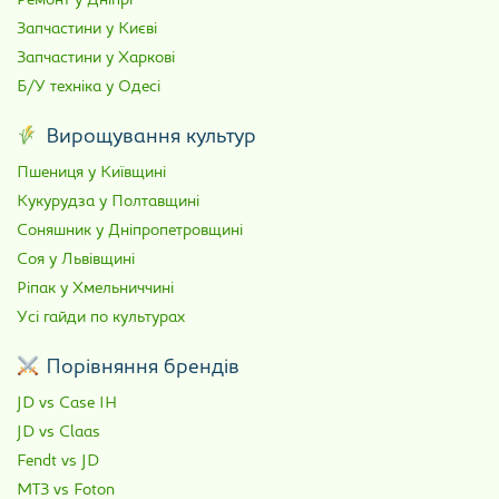
Ремонт у Дніпрі
Запчастини у Києві
Запчастини у Харкові
Б/У техніка у Одесі
Вирощування культур
Пшениця у Київщині
Кукурудза у Полтавщині
Соняшник у Дніпропетровщині
Соя у Львівщині
Ріпак у Хмельниччині
Усі гайди по культурах
Порівняння брендів
JD vs Case IH
JD vs Claas
Fendt vs JD
МТЗ vs Foton