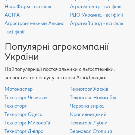
НовоФарм - всі філії
Агротехцентр - всі філії
АСТРА -
РДО Украина - всі філії
Агростроительный Альянс
АгротехЗапад - всі філії
- всі філії
Популярні агрокомпанії
України
Найпопулярніші постачальники сільгосптехніки,
запчастин та послуг у каталозі АгроДовідка:
Мотокаспер
Техноторг Харків
Техноторг Черкаси
Техноторг Новий Буг
Техноторг
Червона зирка
Техноторг Одеса
Кропивницький
Техноторг Миколаїв
Техноторг Лубни
Техноторг Дніпро
Зерновая Столица