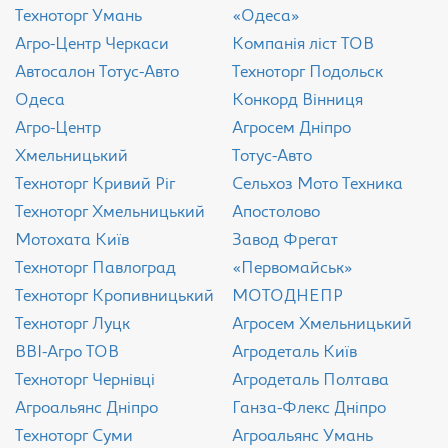
Техноторг Умань
«Одеса»
Агро-Центр Черкаси
Компанія ліст ТОВ
Aвтосалон Тотус-Авто
Техноторг Подольск
Одеса
Конкорд Вінниця
Агро-Центр
Агросем Дніпро
Хмельницький
Тотус-Авто
Техноторг Кривий Ріг
Сельхоз Мото Техника
Техноторг Хмельницький
Апостолово
Мотохата Київ
Завод Фрегат
Техноторг Павлоград
«Первомайськ»
Техноторг Кропивницький
МОТОДНЕПР
Техноторг Луцк
Агросем Хмельницький
ВВІ-Агро ТОВ
Агродеталь Київ
Техноторг Чернівці
Агродеталь Полтава
Агроальянс Дніпро
Ганза-Флекс Дніпро
Техноторг Суми
Агроальянс Умань