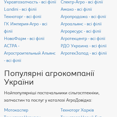
Укравтозапчасть - всі філії
Спектр-Агро - всі філії
Landini - всі філії
Амако - всі філії
Техноторг - всі філії
Агропродажа - всі філії
ГК Империя-Агро - всі
Агроальянс - всі філії
філії
Агроресурс - всі філії
НовоФарм - всі філії
Агротехцентр - всі філії
АСТРА -
РДО Украина - всі філії
Агростроительный Альянс
АгротехЗапад - всі філії
- всі філії
Популярні агрокомпанії
України
Найпопулярніші постачальники сільгосптехніки,
запчастин та послуг у каталозі АгроДовідка:
Мотокаспер
Техноторг Харків