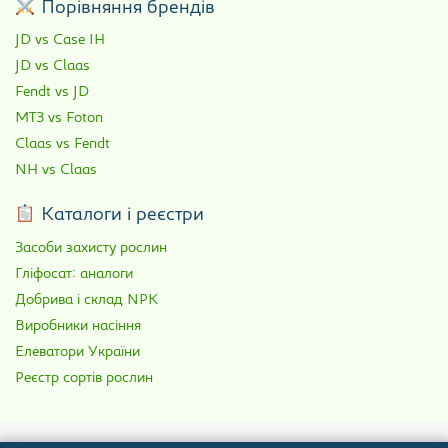
Порівняння брендів
JD vs Case IH
JD vs Claas
Fendt vs JD
МТЗ vs Foton
Claas vs Fendt
NH vs Claas
Каталоги і реєстри
Засоби захисту рослин
Гліфосат: аналоги
Добрива і склад NPK
Виробники насіння
Елеватори України
Реєстр сортів рослин