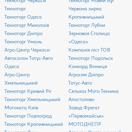
Техноторг Черкаси
Техноторг Новий Буг
Техноторг
Червона зирка
Техноторг Одеса
Кропивницький
Техноторг Миколаїв
Техноторг Лубни
Техноторг Дніпро
Зерновая Столица
Техноторг Умань
«Одеса»
Агро-Центр Черкаси
Компанія ліст ТОВ
Aвтосалон Тотус-Авто
Техноторг Подольск
Одеса
Конкорд Вінниця
Агро-Центр
Агросем Дніпро
Хмельницький
Тотус-Авто
Техноторг Кривий Ріг
Сельхоз Мото Техника
Техноторг Хмельницький
Апостолово
Мотохата Київ
Завод Фрегат
Техноторг Павлоград
«Первомайськ»
Техноторг Кропивницький
МОТОДНЕПР