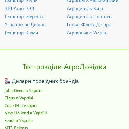
Техноторг Луцк
Агросем Хмельницький
ВВІ-Агро ТОВ
Агродеталь Київ
Техноторг Чернівці
Агродеталь Полтава
Агроальянс Дніпро
Ганза-Флекс Дніпро
Техноторг Суми
Агроальянс Умань
Топ-розділи АгроДовідки
Дилери провідних брендів
John Deere в Україні
Claas в Україні
Case IH в Україні
New Holland в Україні
Fendt в Україні
МТЗ Belarus