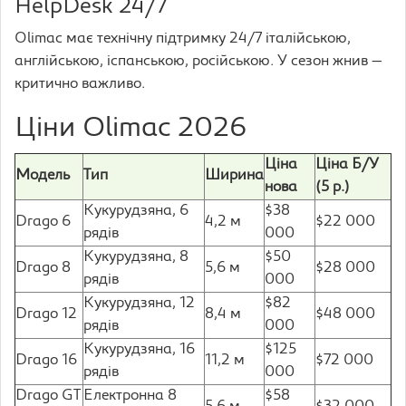
HelpDesk 24/7
Olimac має технічну підтримку 24/7 італійською,
англійською, іспанською, російською. У сезон жнив —
критично важливо.
Ціни Olimac 2026
Ціна
Ціна Б/У
Модель
Тип
Ширина
нова
(5 р.)
Кукурудзяна, 6
$38
Drago 6
4,2 м
$22 000
рядів
000
Кукурудзяна, 8
$50
Drago 8
5,6 м
$28 000
рядів
000
Кукурудзяна, 12
$82
Drago 12
8,4 м
$48 000
рядів
000
Кукурудзяна, 16
$125
Drago 16
11,2 м
$72 000
рядів
000
Drago GT
Електронна 8
$58