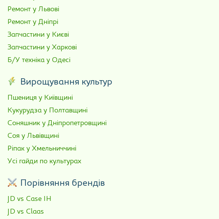
Ремонт у Львові
Ремонт у Дніпрі
Запчастини у Києві
Запчастини у Харкові
Б/У техніка у Одесі
Вирощування культур
Пшениця у Київщині
Кукурудза у Полтавщині
Соняшник у Дніпропетровщині
Соя у Львівщині
Ріпак у Хмельниччині
Усі гайди по культурах
Порівняння брендів
JD vs Case IH
JD vs Claas