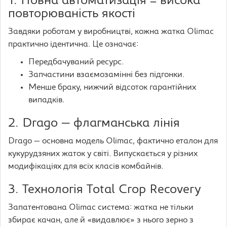
1. Повна автоматизація = висока
повторюваність якості
Завдяки роботам у виробництві, кожна жатка Olimac
практично ідентична. Це означає:
Передбачуваний ресурс.
Запчастини взаємозамінні без підгонки.
Менше браку, нижчий відсоток гарантійних
випадків.
2. Drago — флагманська лінія
Drago — основна модель Olimac, фактично еталон для
кукурудзяних жаток у світі. Випускається у різних
модифікаціях для всіх класів комбайнів.
3. Технологія Total Crop Recovery
Запатентована Olimac система: жатка не тільки
збирає качан, але й «видавлює» з нього зерно з