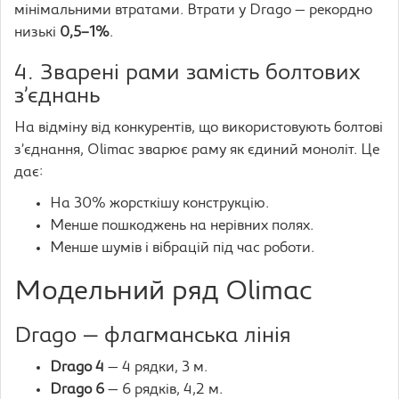
мінімальними втратами. Втрати у Drago — рекордно
низькі
0,5–1%
.
4. Зварені рами замість болтових
з’єднань
На відміну від конкурентів, що використовують болтові
з’єднання, Olimac зварює раму як єдиний моноліт. Це
дає:
На 30% жорсткішу конструкцію.
Менше пошкоджень на нерівних полях.
Менше шумів і вібрацій під час роботи.
Модельний ряд Olimac
Drago — флагманська лінія
Drago 4
— 4 рядки, 3 м.
Drago 6
— 6 рядків, 4,2 м.