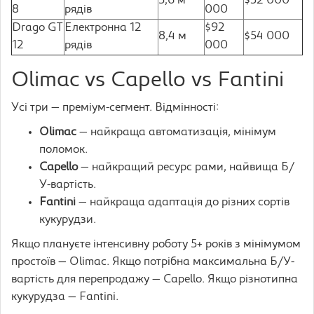
5,6 м
$32 000
8
рядів
000
Drago GT
Електронна 12
$92
8,4 м
$54 000
12
рядів
000
Olimac vs Capello vs Fantini
Усі три — преміум-сегмент. Відмінності:
Olimac
— найкраща автоматизація, мінімум
поломок.
Capello
— найкращий ресурс рами, найвища Б/
У-вартість.
Fantini
— найкраща адаптація до різних сортів
кукурудзи.
Якщо плануєте інтенсивну роботу 5+ років з мінімумом
простоїв — Olimac. Якщо потрібна максимальна Б/У-
вартість для перепродажу — Capello. Якщо різнотипна
кукурудза — Fantini.