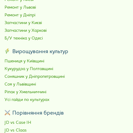
Ремонт у Львові
Ремонт у Дніпрі
Запчастини у Києві
Запчастини у Харкові
Б/У техніка у Одесі
Вирощування культур
Пшениця у Київщині
Кукурудза у Полтавщині
Соняшник у Дніпропетровщині
Соя у Львівщині
Ріпак у Хмельниччині
Усі гайди по культурах
Порівняння брендів
JD vs Case IH
JD vs Claas