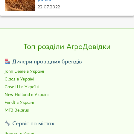
22.07.2022
Топ-розділи АгроДовідки
Дилери провідних брендів
John Deere в Україні
Claas в Україні
Case IH в Україні
New Holland в Україні
Fendt в Україні
МТЗ Belarus
Сервіс по містах
Ремонт у Києві