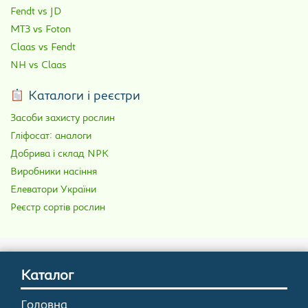
Fendt vs JD
МТЗ vs Foton
Claas vs Fendt
NH vs Claas
Каталоги і реєстри
Засоби захисту рослин
Гліфосат: аналоги
Добрива і склад NPK
Виробники насіння
Елеватори України
Реєстр сортів рослин
Каталог
Головна