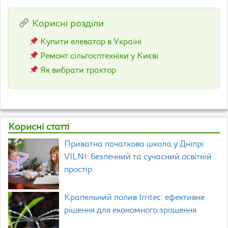
Корисні розділи
Купити елеватор в Україні
Ремонт сільгосптехніки у Києві
Як вибрати трактор
Корисні статті
Приватна початкова школа у Дніпрі
VILNI: безпечний та сучасний освітній
простір
Крапельний полив Irritec: ефективне
рішення для економного зрошення