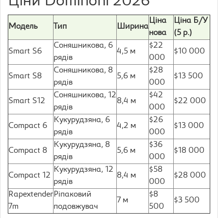
Ціни Dominoni 2026
Ціна
Ціна Б/У
Модель
Тип
Ширина
нова
(5 р.)
Соняшникова, 6
$22
Smart S6
4,5 м
$10 000
рядів
000
Соняшникова, 8
$28
Smart S8
5,6 м
$13 500
рядів
000
Соняшникова, 12
$42
Smart S12
8,4 м
$22 000
рядів
000
Кукурудзяна, 6
$26
Compact 6
4,2 м
$13 000
рядів
000
Кукурудзяна, 8
$36
Compact 8
5,6 м
$18 000
рядів
000
Кукурудзяна, 12
$58
Compact 12
8,4 м
$28 000
рядів
000
Rapextender
Ріпаковий
$8
7 м
$3 500
7m
подовжувач
500