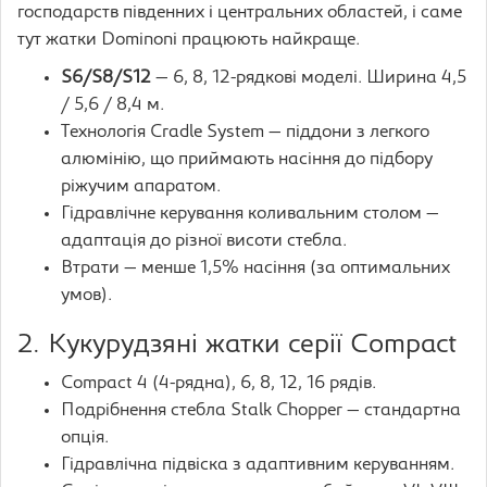
господарств південних і центральних областей, і саме
тут жатки Dominoni працюють найкраще.
S6/S8/S12
— 6, 8, 12-рядкові моделі. Ширина 4,5
/ 5,6 / 8,4 м.
Технологія Cradle System — піддони з легкого
алюмінію, що приймають насіння до підбору
ріжучим апаратом.
Гідравлічне керування коливальним столом —
адаптація до різної висоти стебла.
Втрати — менше 1,5% насіння (за оптимальних
умов).
2. Кукурудзяні жатки серії Compact
Compact 4 (4-рядна), 6, 8, 12, 16 рядів.
Подрібнення стебла Stalk Chopper — стандартна
опція.
Гідравлічна підвіска з адаптивним керуванням.