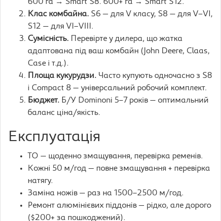
600 га → Smart S8. 600+ га → Smart S12.
Клас комбайна.
S6 — для V класу, S8 — для V–VI,
S12 — для VI–VIII.
Сумісність.
Перевірте у дилера, що жатка
адаптована під ваш комбайн (John Deere, Claas,
Case і т.д.).
Площа кукурудзи.
Часто купують одночасно з S8
і Compact 8 — універсальний робочий комплект.
Бюджет.
Б/У Dominoni 5–7 років — оптимальний
баланс ціна/якість.
Експлуатація
ТО — щоденно змащування, перевірка ременів.
Кожні 50 м/год — повне змащування + перевірка
натягу.
Заміна ножів — раз на 1500–2500 м/год.
Ремонт алюмінієвих піддонів — рідко, але дорого
($200+ за пошкоджений).