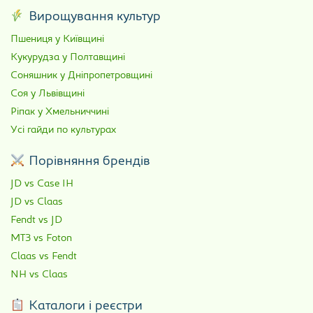
Вирощування культур
Пшениця у Київщині
Кукурудза у Полтавщині
Соняшник у Дніпропетровщині
Соя у Львівщині
Ріпак у Хмельниччині
Усі гайди по культурах
Порівняння брендів
JD vs Case IH
JD vs Claas
Fendt vs JD
МТЗ vs Foton
Claas vs Fendt
NH vs Claas
Каталоги і реєстри