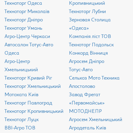
Техноторг Одеса
Кропивницький
Техноторг Миколаїв
Техноторг Лубни
Техноторг Дніпро
Зерновая Столица
Техноторг Умань
«Одеса»
Агро-Центр Черкаси
Компанія ліст ТОВ
Aвтосалон Тотус-Авто
Техноторг Подольск
Одеса
Конкорд Вінниця
Агро-Центр
Агросем Дніпро
Хмельницький
Тотус-Авто
Техноторг Кривий Ріг
Сельхоз Мото Техника
Техноторг Хмельницький
Апостолово
Мотохата Київ
Завод Фрегат
Техноторг Павлоград
«Первомайськ»
Техноторг Кропивницький
МОТОДНЕПР
Техноторг Луцк
Агросем Хмельницький
ВВІ-Агро ТОВ
Агродеталь Київ