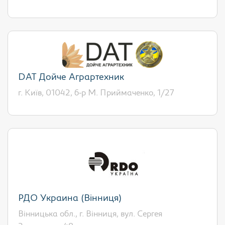
DAT Дойче Аграртехник
г. Київ, 01042, б-р М. Приймаченко, 1/27
РДО Украина (Вінниця)
Вінницька обл., г. Вінниця, вул. Сергея