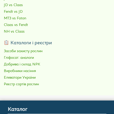
JD vs Claas
Fendt vs JD
МТЗ vs Foton
Claas vs Fendt
NH vs Claas
Каталоги і реєстри
Засоби захисту рослин
Гліфосат: аналоги
Добрива і склад NPK
Виробники насіння
Елеватори України
Реєстр сортів рослин
Каталог