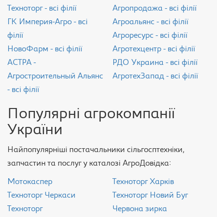
Техноторг - всі філії
Агропродажа - всі філії
ГК Империя-Агро - всі
Агроальянс - всі філії
філії
Агроресурс - всі філії
НовоФарм - всі філії
Агротехцентр - всі філії
АСТРА -
РДО Украина - всі філії
Агростроительный Альянс
АгротехЗапад - всі філії
- всі філії
Популярні агрокомпанії
України
Найпопулярніші постачальники сільгосптехніки,
запчастин та послуг у каталозі АгроДовідка:
Мотокаспер
Техноторг Харків
Техноторг Черкаси
Техноторг Новий Буг
Техноторг
Червона зирка